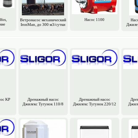
fos,
Насос 1100
Ветронасос механический
Нас
ние
IronMan, до 300 м3/сутки
Джилек
ос KP
Дренажный насос
Дренажный насос
Дре
Джилекс Тугунок 110/8
Джилекс Тугунок 220/12
Джил