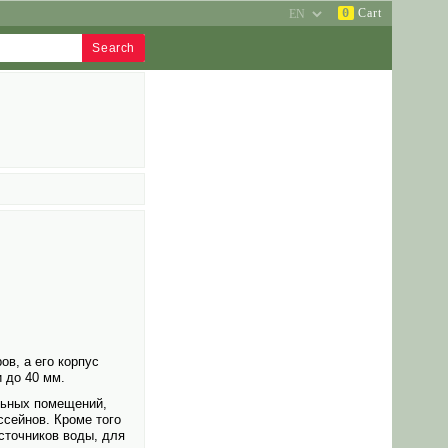
0
Cart
в, а его корпус
 до 40 мм.
льных помещений,
ссейнов. Кроме того
сточников воды, для