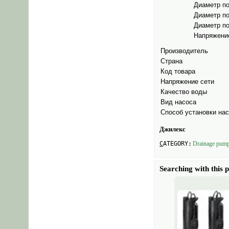
Диаметр п
Hydraulic accumulators for water supply
Диаметр п
Storage tanks
Диаметр п
Expansion tanks
Напряжени
Network pumps
Производитель
GNOM pumps
Страна
AQUARIUS pumps
Код товара
Spare parts for pumps
Напряжение сети
Milk pumps
Качество воды
Sprayer pump
Вид насоса
Filling station equipment
Способ установки на
Industrial machinery and equipment
Джилекс
Pipes
CATEGORY:
Drainage pum
Boiler equipment and heating
Searching with this 