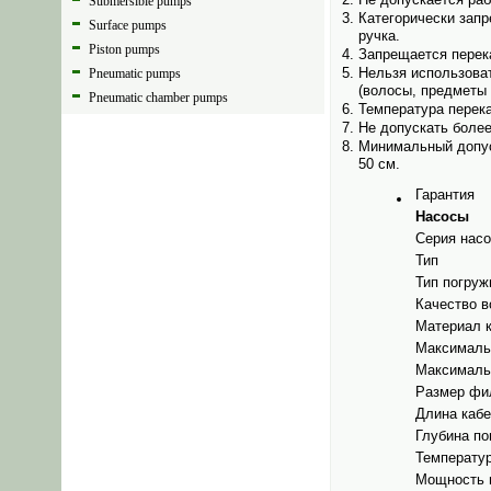
Submersible pumps
Категорически запр
Surface pumps
ручка.
Piston pumps
Запрещается перек
Нельзя исполь­зова
Pneumatic pumps
(волосы, предметы г
Pneumatic chamber pumps
Температура перека
Industrial pumps
Не допускать более
Feed pumps
Минимальный допус
50 см.
Plunger pumps
Hand pumps
Гарантия
Насосы
Liquefied gas pumps
Серия нас
Transformer pumps
Тип
Fecal pumps
Тип погруж
Chemical pumps
Качество 
Centrifugal pumps
Материал к
Circulating pumps
Максималь
Slurry pumps
Максималь
Auger pumps
Размер фи
Pumping stations
Длина каб
Pumping vacuum station
Глубина по
Температу
Pumping units
Мощность 
Sewer installations