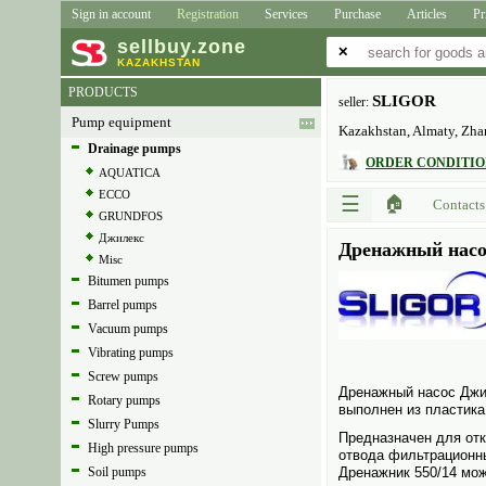
Sign in account
Registration
Services
Purchase
Articles
Pr
sell
buy
.zone
✕
KAZAKHSTAN
PRODUCTS
SLIGOR
seller:
Pump equipment
Kazakhstan, Almaty, Zha
Drainage pumps
ORDER CONDITION
AQUATICA
ECCO
☰
🏠
Contacts
GRUNDFOS
Джилекс
Дренажный насо
Misc
Bitumen pumps
Barrel pumps
Vacuum pumps
Vibrating pumps
Screw pumps
Дренажный насос Джил
Rotary pumps
выполнен из пластика
Slurry Pumps
Предназна­чен для от
High pressure pumps
отвода фильтрационны
Soil pumps
Дренажник 550/14 мож