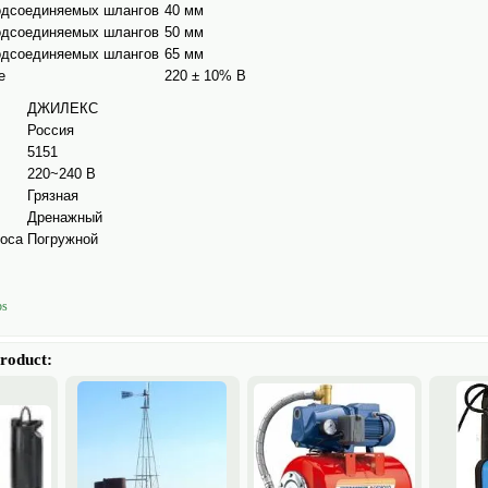
одсоединяемых шлангов
40 мм
одсоединяемых шлангов
50 мм
одсоединяемых шлангов
65 мм
е
220 ± 10% В
ДЖИЛЕКС
Россия
5151
220~240 В
Грязная
Дренажный
соса
Погружной
ps
product: