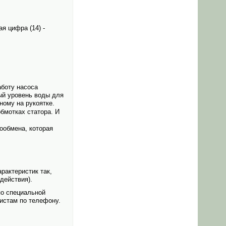
я цифра (14) -
аботу насоса
ый уровень воды для
ному на рукоятке.
бмотках статора. И
ообмена, которая
рактеристик так,
действия).
по специальной
истам по телефону.