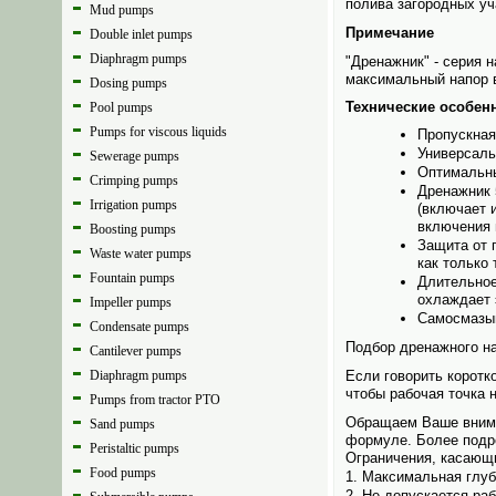
полива загородных уч
Mud pumps
Примечание
Double inlet pumps
Diaphragm pumps
"Дренажник" - серия н
максимальный напор 
Dosing pumps
Технические особенн
Pool pumps
Pumps for viscous liquids
Пропускная
Универсаль
Sewerage pumps
Оптимальны
Crimping pumps
Дренажник 
Irrigation pumps
(включает 
включения 
Boosting pumps
Защита от 
Waste water pumps
как только
Fountain pumps
Длительное
охлаждает 
Impeller pumps
Самосмазыв
Condensate pumps
Подбор дренажного н
Cantilever pumps
Diaphragm pumps
Если говорить коротк
чтобы рабочая точка 
Pumps from tractor PTO
Обращаем Ваше внима
Sand pumps
формуле. Более подро
Peristaltic pumps
Ограничения, касающ
Food pumps
Максимальная глуби
Не допускается раб