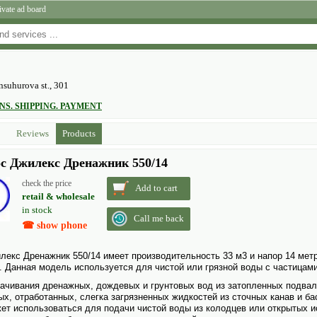
ivate ad board
nsuhurova st., 301
S. SHIPPING. PAYMENT
Reviews
Products
с Джилекс Дренажник 550/14
check the price
Add to cart
retail & wholesale
in stock
Call me back
☎ show phone
екс Дренажник 550/14 имеет производительность 33 м3 и напор 14 метро
. Данная модель исполь­зуется для чистой или грязной воды с частицами
качивания дренажных, дождевых и грунтовых вод из затопленных подва
х, отработанных, слегка загрязненных жидкостей из сточных канав и ба
ет исполь­зоваться для подачи чистой воды из колодцев или открытых и