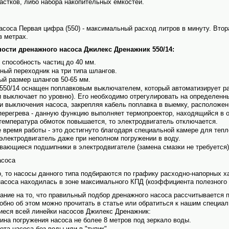
астков, либо набора накопительных емкостей.
асоса Первая цифра (550) - максимальный расход литров в минуту. Втора
в метрах.
ости дренажного насоса Джилекс Дренажник 550/14:
 способность частиц до 40 мм.
ный переходник на три типа шлангов.
й размер шлангов 50-65 мм.
550/14 оснащен поплавковым выключателем, который авто­матизирует р
и выключает по уровню). Его необходимо отрегулировать на определенн
и выключения насоса, закрепляя кабель поплавка в выемку, расположен
перегрева - данную функцию выполняет термопроектор, находящийся в о
 температура обмоток повышается, то электро­двигатель отключается.
 время работы - это достигнуто благодаря специальной камере для тепл
электро­двигатель даже при неполном погружении в воду.
ающиеся подшипники в электро­двигателе (замена смазки не требуется)
асоса
о, то насосы данного типа подбираются по графику расходно-напорных ха
насоса находилась в зоне максимального КПД (коэффициента полезного 
ние на то, что правильный подбор дренажного насоса рассчитывается 
бно об этом можно прочитать в статье или обратиться к нашим специал
иеся всей линейки насосов Джилекс Дренажник:
на погружения насоса не более 8 метров под зеркало воды.
ота насоса без воды или в "тупик".