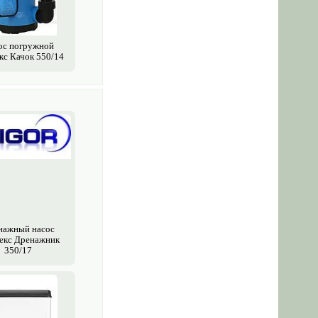
ос погружной
с Качок 550/14
нажный насос
екс Дренажник
350/17