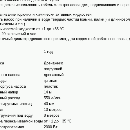
ещается исполь­зовать кабель электро­насоса для, подвешивания и перен
ачивание горючих и химически активных жидкостей.
ть насос при наличии в воде твердых частиц (камни, палки ) и длиннов
игиены и т.п.).
чиваемой жидкости от +1 до +35 °С.
 20 включений в час.
тимый диаметр дренажного приямка, для корректной работы поплавка, 
1 год
оса
Дренажник
погружной
ного насоса
дренажный
воды
грязная
орпуса насоса
пластик
ный напор
14 м
ный расход
550 л/мин.
льтруемых частиц
40 мм
еля
10 метров
гружения под воду
8 метров
ра перекачиваемой воды
от +1 до +35 °C
потребляемая
2000 Вт