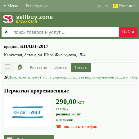
✶
Меню
Регистрация
Корзина
0
sell
buy
.zone
КАЗАХСТАН
✕
КНАВТ-2017
продавец:
Казахстан, Астана, ул. Шара Жиенкулова, 15/4
☰
🏠
Контакты
Отзывы
Товары
⇲
Дом, работа, досуг
›
Спецодежда, средства индивидуальной защиты
›
Пер
Перчатки прорезиненные
290,00
KZT
за пару
розница и опт
в наличии
☎ показать телефон