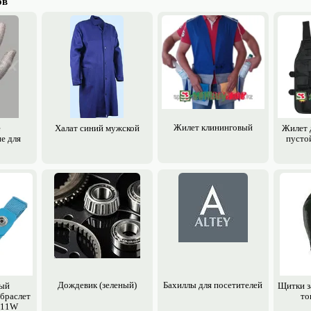
ов
Жилет клининговый
е
Халат синий мужской
Жилет 
е для
пусто
Дождевик (зеленый)
Бахиллы для посетителей
ный
Щитки з
 браслет
то
-611W