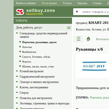
Войти в кабинет
Регистрация
Услуги
Закупка
Статьи
Д
sell
buy
.zone
✕
КАЗАХСТАН
ТОВАРЫ
КНАВТ-201
продавец:
Дом, работа, досуг
Казахстан, Астана, ул.
Спецодежда, средства индивидуальной
защиты
☰
🏠
Контакт
Перчатки, рукавицы, краги
Аптечка
Рукавицы х/б
Комбинезон
Сапоги, ботинки, обувь
Фартук
Шлемы, маски, каски, очки
Ручной инструмент
Гидравлический инструмент
Электро и пневмо инструменты
Ключи, шестигранники
Предназна­чены для з
Сверла
РУБРИКА:
Перчатки, рука
Оснастка для инструмента
Лестницы, стремянки, трапы и переходы
Домашние питомцы