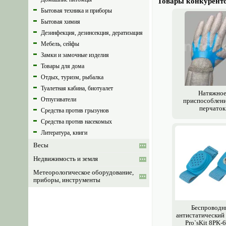
Товары конкурент
Бытовая техника и приборы
Бытовая химия
Дезинфекция, дезинсекция, дератизация
Мебель, сейфы
Замки и замочные изделия
Товары для дома
Отдых, туризм, рыбалка
Туалетная кабина, биотуалет
Натяжно
Отпугиватели
приспособлени
перчаток
Средства против грызунов
Средства против насекомых
Литература, книги
Весы
Недвижимость и земля
Метеорологическое оборудование,
приборы, инструменты
Беспровод
антистатический
Pro`sKit 8PK