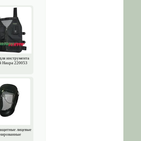
для инструмента
й Haupa 220053
ащитные лицевые
нированные