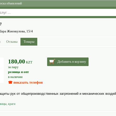
оска объявлений
7
 Шара Жиенкулова, 15/4
ы
Отзывы
Товары
180,00
Добавить в корзину
KZT
за пару
розница и опт
в наличии
☎ показать телефон
ащиты рук от общепроизводственных загрязнений и механических воздей
вицы, краги