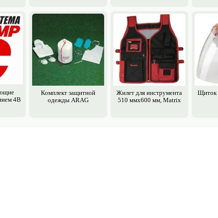
ющие
Комплект защитной
Жилет для инструмента
Щиток 
нием 4В
одежды ARAG
510 ммх600 мм, Matrix