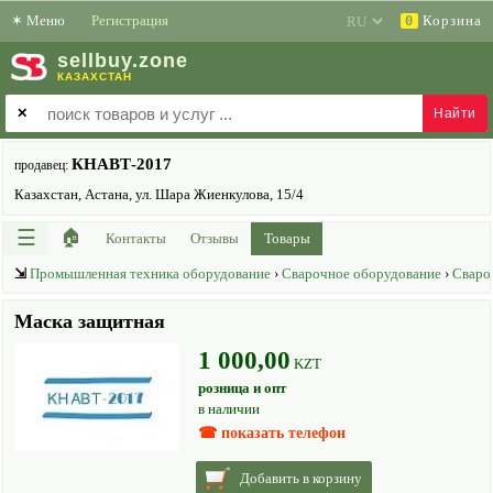
✶
Меню
Регистрация
Корзина
0
sell
buy
.zone
КАЗАХСТАН
✕
КНАВТ-2017
продавец:
Казахстан, Астана, ул. Шара Жиенкулова, 15/4
☰
🏠
Контакты
Отзывы
Товары
⇲
Промышленная техника оборудование
›
Сварочное оборудование
›
Сваро
Маска защитная
1 000,00
KZT
розница и опт
в наличии
☎ показать телефон
Добавить в корзину