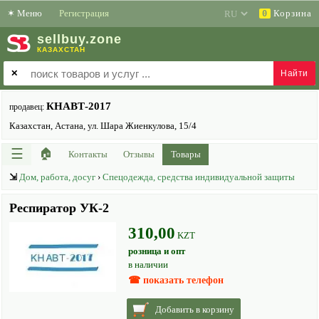
✶
Меню
Регистрация
Корзина
0
sell
buy
.zone
КАЗАХСТАН
✕
КНАВТ-2017
продавец:
Казахстан, Астана, ул. Шара Жиенкулова, 15/4
☰
🏠
Контакты
Отзывы
Товары
⇲
Дом, работа, досуг
›
Спецодежда, средства индивидуальной защиты
Респиратор УК-2
310,00
KZT
розница и опт
в наличии
☎ показать телефон
Добавить в корзину