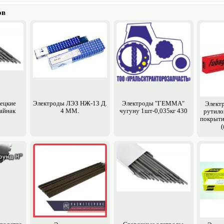
ов
ецкие
Электро­ды ЛЭЗ НЖ-13 Д.
Электро­ды "ГЕММА"
Электр
айнак
4 ММ.
чугуну 1шт-0,035кг 430
рутило
покрыти
(