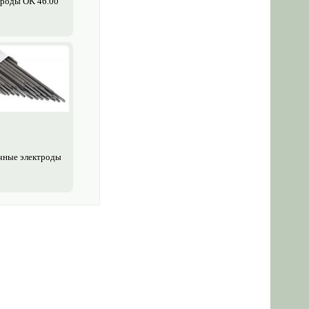
ро­ды OK 46.00
чные электро­ды