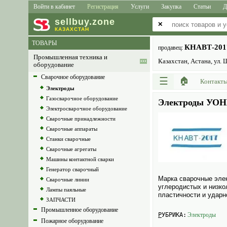
Войти в кабинет
Регистрация
Услуги
Закупка
Статьи
Д
sell
buy
.zone
✕
КАЗАХСТАН
ТОВАРЫ
КНАВТ-201
продавец:
Промышленная техника и
Казахстан, Астана, ул.
оборудование
Сварочное оборудование
☰
🏠
Контакт
Электроды
Газосварочное оборудование
Электроды УОНИ
Электросварочное оборудование
Сварочные принадлежности
Сварочные аппараты
Станки сварочные
Сварочные агрегаты
Машины контактной сварки
Генератор сварочный
Марка сварочные элек
Сварочные линии
углеродистых и низко
Лампы паяльные
пластичности и ударн
ЗАПЧАСТИ
Промышленное оборудование
РУБРИКА:
Электро­ды
Пожарное оборудование