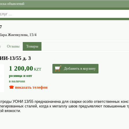
оска объявлений
7
 Шара Жиенкулова, 15/4
ы
Отзывы
Товары
И-13/55 д. 3
1 200,00
Добавить в корзину
KZT
розница и опт
в наличии
☎ показать телефон
тро­ды УОНИ 13/55 предназна­чена для сварки особо ответственных конс
легированных сталей, когда к металлу швов предъявляют повышенные т
ой вязкости.