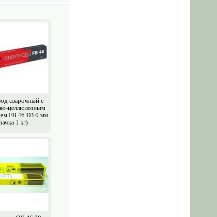
од сварочный с
во-целлюлозным
ем FB 46 D3.0 мм
пачка 1 кг)