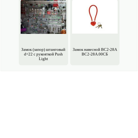
Замок (запор) штанговый
Замок навесной ВС2-28А
d=22 с рукояткой Push
ВС2-28А.00СБ
Light