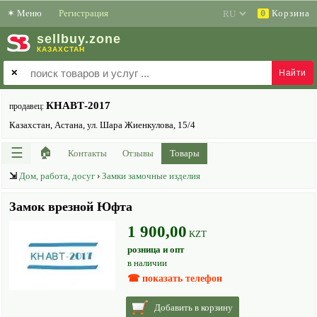
✶
Меню
Регистрация
Корзина
0
sell
buy
.zone
КАЗАХСТАН
✕
КНАВТ-2017
продавец:
Казахстан, Астана, ул. Шара Жиенкулова, 15/4
☰
🏠
Контакты
Отзывы
Товары
⇲
Дом, работа, досуг
›
Замки замочные изделия
Замок врезной Юфта
1 900,00
KZT
розница и опт
в наличии
☎ показать телефон
Добавить в корзину