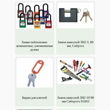
Замки нейлоновые
Замок навесной ЗН2-3, 80
компактные, алюминиевая
мм, Сибртех
дужка
Бирки для ключей
Замок навесной 3H2-10 90
мм Сибертех 91603