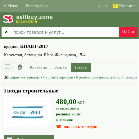
✶
Меню
Регистрация
Корзина
0
sell
buy
.zone
КАЗАХСТАН
✕
КНАВТ-2017
продавец:
Казахстан, Астана, ул. Шара Жиенкулова, 15/4
☰
🏠
Контакты
Отзывы
Товары
⇲
Сырье материалы
›
Стройматериалы
›
Крепеж, саморезы, дюбели, гвозди
Гвозди строительные
480,00
KZT
за килограмм
розница и опт
в наличии
☎ показать телефон