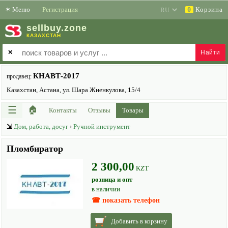
✶
Меню
Регистрация
Корзина
0
sell
buy
.zone
КАЗАХСТАН
✕
КНАВТ-2017
продавец:
Казахстан, Астана, ул. Шара Жиенкулова, 15/4
☰
🏠
Контакты
Отзывы
Товары
⇲
Дом, работа, досуг
›
Ручной инструмент
Пломбиратор
2 300,00
KZT
розница и опт
в наличии
☎ показать телефон
Добавить в корзину