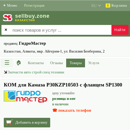
✶
Меню
Регистрация
Корзина
0
sell
buy
.zone
КАЗАХСТАН
✕
ГидроМастер
продавец:
Казахстан, Алматы, мкр. Айгерим-1, ул. Василия Бенберина, 2
☰
🏠
Контакты
Отзывы
Товары
Услуги
⇲
Запчасти авто строй спец техники
КОМ для Камаза Р30КZР10503 с фланцем SP1300
цену уточняйте
розница и опт
в наличии
☎ показать телефон
Добавить в корзину