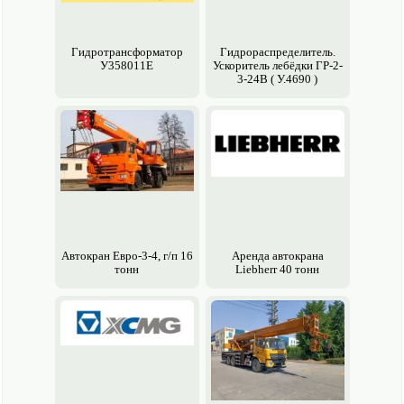
Гидротрансформатор
Гидрораспределитель.
У358011Е
Ускоритель лебёдки ГР-2-
3-24В ( У.4690 )
Авто­кран Евро-3-4, г/п 16
Аренда авто­крана
тонн
Liebherr 40 тонн