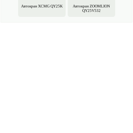
Авто­кран XCMG QY25K
Авто­кран ZOOMLION
QY25V532