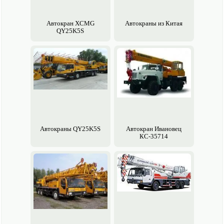
Авто­кран XCMG
Авто­краны из Китая
QY25K5S
Авто­краны QY25K5S
Авто­кран Ивановец
КС-35714