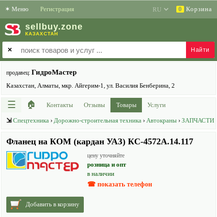
✶
Меню
Регистрация
Корзина
0
sell
buy
.zone
КАЗАХСТАН
✕
ГидроМастер
продавец:
Казахстан, Алматы, мкр. Айгерим-1, ул. Василия Бенберина, 2
☰
🏠
Контакты
Отзывы
Товары
Услуги
⇲
Спецтехника
›
Дорожно-строительная техника
›
Автокраны
›
ЗАПЧАСТИ
Фланец на КОМ (кардан УАЗ) КС-4572А.14.117
цену уточняйте
розница и опт
в наличии
☎ показать телефон
Добавить в корзину