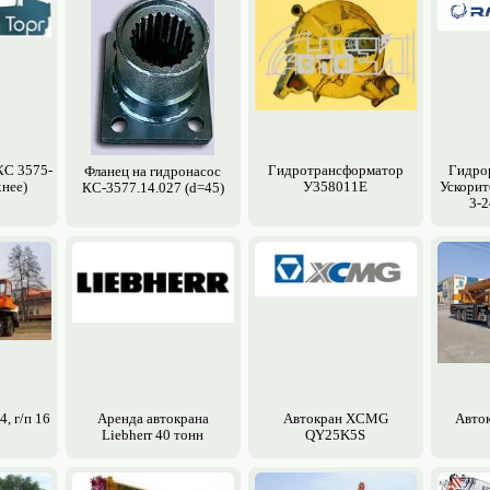
КС 3575-
Гидротрансформатор
Гидрор
Фланец на гидронасос
хнее)
У358011Е
Ускорит
КС-3577.14.027 (d=45)
3-2
4, г/п 16
Аренда авто­крана
Авто­кран XCMG
Авто­
Liebherr 40 тонн
QY25K5S