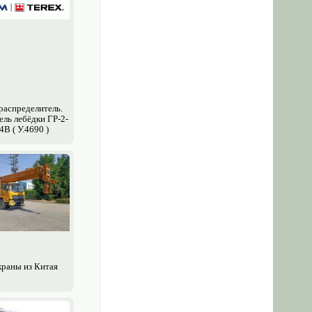
аспределитель.
ель лебёдки ГР-2-
4В ( У.4690 )
краны из Китая