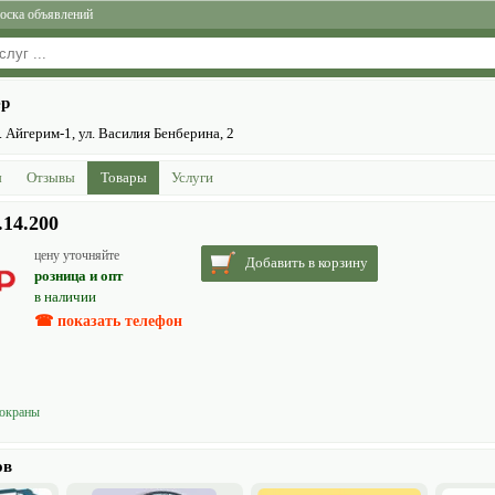
оска объявлений
ер
 Айгерим-1, ул. Василия Бенберина, 2
ы
Отзывы
Товары
Услуги
14.200
цену уточняйте
Добавить в корзину
розница и опт
в наличии
☎ показать телефон
о­краны
ов