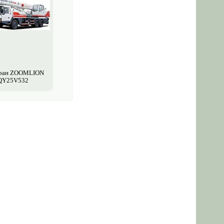
кран ZOOMLION
QY25V532