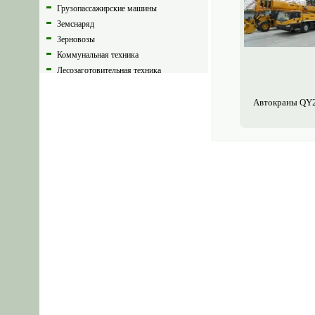
Грузопассажирские машины
Земснаряд
Зерновозы
Коммунальная техника
Лесозаготовительная техника
Муковозы
Прицепы
Авто­краны QY
Полуприцепы
Самоходное шасси
Спецавтомобиль
Тяжеловозы
Спецтехника б/у
Погрузчики, минипогрузчики
Тракторы
Запчасти для сельхоз техники
Запчасти для авто строй спец
техники
Каталог запчастей, узлов, агрегатов