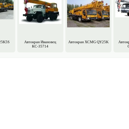
25K5S
Авто­кран Ивановец
Авто­кран XCMG QY25K
Авто­
КС-35714