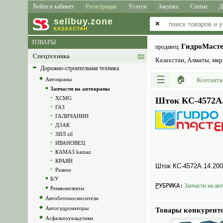
Войти в кабинет
Регистрация
Услуги
Закупка
Статьи
Д
sell
buy
.zone
✕
КАЗАХСТАН
ТОВАРЫ
ГидроМаст
продавец:
Спецтехника
Казахстан, Алматы, мкр.
Дорожно-строительная техника
☰
🏠
Автокраны
Контакт
Запчасти на автокраны
XCMG
Шток КС-4572А.
ГАЗ
ГАЛИЧАНИН
ДЗАК
ЗИЛ zil
ИВАНОВЕЦ
КАМАЗ kamaz
КРАЯН
Шток КС-4572А.14.200
Разное
Б/У
РУБРИКА:
Запчасти на авт
Ремкомплекты
Автобетоносмесители
Автогудронаторы
Товары конкурент
Асфальтоукладчики