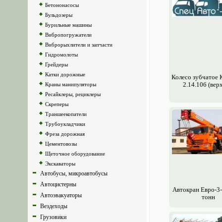
Бетононасосы
Бульдозеры
Бурильные машины
Вибропогружатели
Виброрыхлители и запчасти
Гидромолоты
Грейдеры
Катки дорожные
Колесо зубчатое 
2.14.106 (вер
Краны манипуляторы
Ресайклеры, рециклеры
Скреперы
Траншеекопатели
Трубоукладчики
Фреза дорожная
Цементовозы
Щеточное оборудование
Экскаваторы
Автобусы, микроавтобусы
Автоцистерны
Авто­кран Евро-3-
Автоэвакуаторы
тонн
Вездеходы
Грузовики