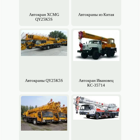
Авто­кран XCMG
Авто­краны из Китая
QY25K5S
Авто­краны QY25K5S
Авто­кран Ивановец
КС-35714