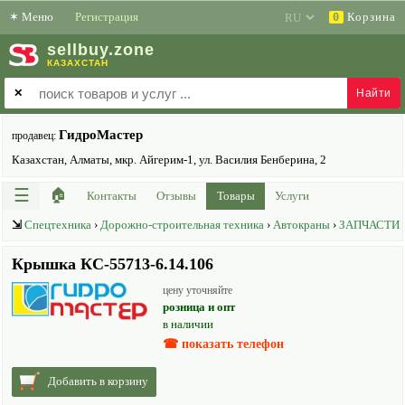
✶
Меню
Регистрация
Корзина
0
sell
buy
.zone
КАЗАХСТАН
✕
ГидроМастер
продавец:
Казахстан, Алматы, мкр. Айгерим-1, ул. Василия Бенберина, 2
☰
🏠
Контакты
Отзывы
Товары
Услуги
⇲
Спецтехника
›
Дорожно-строительная техника
›
Автокраны
›
ЗАПЧАСТИ
Крышка КС-55713-6.14.106
цену уточняйте
розница и опт
в наличии
☎ показать телефон
Добавить в корзину