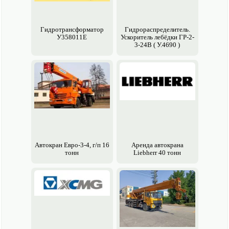
Гидротрансформатор
Гидрораспределитель.
У358011Е
Ускоритель лебёдки ГР-2-
3-24В ( У.4690 )
Авто­кран Евро-3-4, г/п 16
Аренда авто­крана
тонн
Liebherr 40 тонн