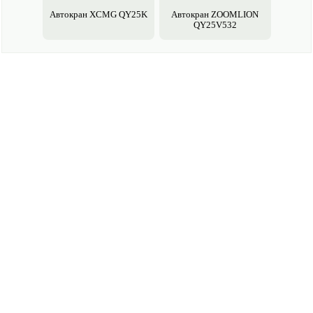
Авто­кран XCMG QY25K
Авто­кран ZOOMLION
QY25V532