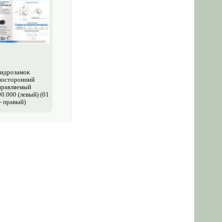
идрозамок
носторонний
правляемый
0.000 (левый) (01
- правый)