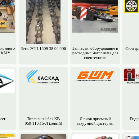
ционного
Запчасти, обору­дование и
Фильтр
Цепь ЭТЦ-1609 38.00.000
я КМУ
расходные материалы для
спецтехники
cer
Топливный бак KВ
Лючок приемный
Гидр
059.110.15-Л (левый)
вакуумной цистерны