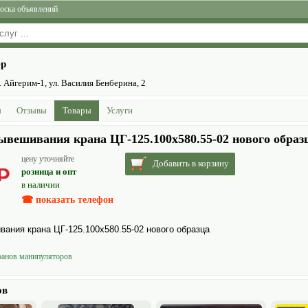
оска объявлений
ер
 Айгерим-1, ул. Василия Бенберина, 2
ы
Отзывы
Товары
Услуги
вешивания крана ЦГ-125.100х580.55-02 нового образ
цену уточняйте
Добавить в корзину
розница и опт
в наличии
☎ показать телефон
ания крана ЦГ-125.100х580.55-02 нового образца
ранов манипуляторов
ов