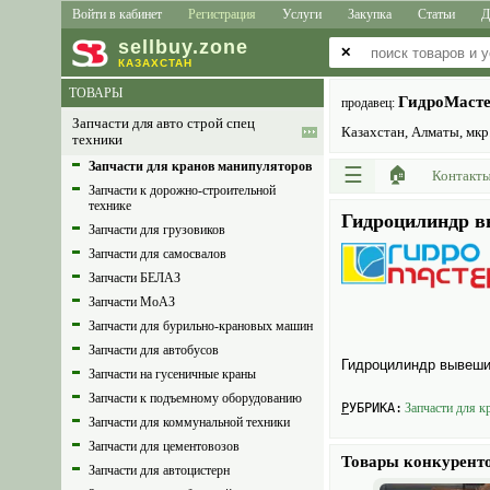
Войти в кабинет
Регистрация
Услуги
Закупка
Статьи
Д
sell
buy
.zone
✕
КАЗАХСТАН
ТОВАРЫ
ГидроМаст
продавец:
Запчасти для авто строй спец
Казахстан, Алматы, мкр.
техники
Запчасти для кранов манипуляторов
☰
🏠
Контакт
Запчасти к дорожно-строительной
технике
Гидроцилиндр вы
Запчасти для грузовиков
Запчасти для самосвалов
Запчасти БЕЛАЗ
Запчасти МоАЗ
Запчасти для бурильно-крановых машин
Запчасти для автобусов
Гидроцилиндр вывешив
Запчасти на гусеничные краны
Запчасти к подъемному оборудованию
РУБРИКА:
Запчасти для к
Запчасти для коммунальной техники
Запчасти для цементовозов
Товары конкурент
Запчасти для автоцистерн