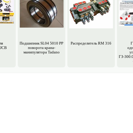
ля
Подшипник SL04 5010 PP
Распределитель RM 316
Г
 JCB
поворота крана-
од
манипулятора Tadano
у
ГЗ-300.0