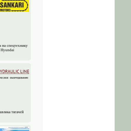
а на спецтехнику
Hyundai
авлика тягачей