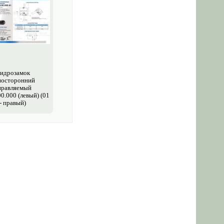
идрозамок
носторонний
правляемый
0.000 (левый) (01
- правый)