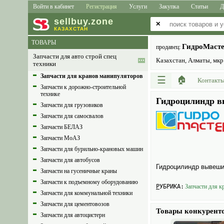
Войти в кабинет
Регистрация
Услуги
Закупка
Статьи
Д
sell
buy
.zone
✕
КАЗАХСТАН
ТОВАРЫ
ГидроМаст
продавец:
Запчасти для авто строй спец
Казахстан, Алматы, мкр.
техники
Запчасти для кранов манипуляторов
☰
🏠
Контакт
Запчасти к дорожно-строительной
технике
Гидроцилиндр вы
Запчасти для грузовиков
Запчасти для самосвалов
Запчасти БЕЛАЗ
Запчасти МоАЗ
Запчасти для бурильно-крановых машин
Запчасти для автобусов
Гидроцилиндр вывешив
Запчасти на гусеничные краны
Запчасти к подъемному оборудованию
РУБРИКА:
Запчасти для к
Запчасти для коммунальной техники
Запчасти для цементовозов
Товары конкурент
Запчасти для автоцистерн