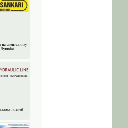
а на спецтехнику
Hyundai
авлика тягачей