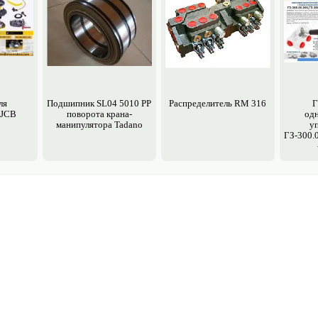
ля
Подшипник SL04 5010 PP
Распределитель RM 316
Г
 JCB
поворота крана-
од
манипулятора Tadano
у
ГЗ-300.0