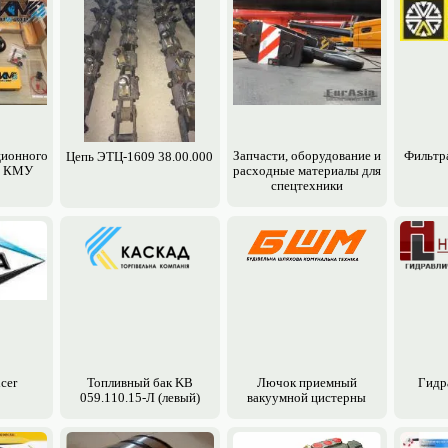
ционного
Запчасти, обору­дование и
Фильтр
Цепь ЭТЦ-1609 38.00.000
я КМУ
расходные материалы для
спецтехники
cer
Топливный бак KВ
Лючок приемный
Гидр
059.110.15-Л (левый)
вакуумной цистерны