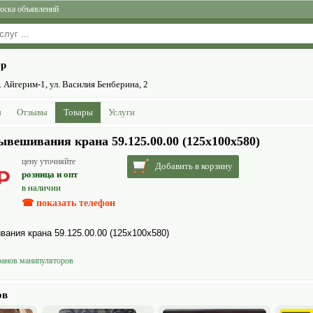
оска объявлений
ер
 Айгерим-1, ул. Василия Бенберина, 2
ы
Отзывы
Товары
Услуги
вешивания крана 59.125.00.00 (125х100х580)
цену уточняйте
Добавить в корзину
розница и опт
в наличии
☎ показать телефон
ания крана 59.125.00.00 (125х100х580)
ранов манипуляторов
ов