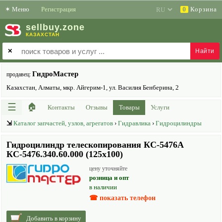
✶
Меню
Регистрация
Корзина
0
sell
buy
.zone
КАЗАХСТАН
✕
ГидроМастер
продавец:
Казахстан, Алматы, мкр. Айгерим-1, ул. Василия Бенберина, 2
☰
🏠
Контакты
Отзывы
Товары
Услуги
⇲
Каталог запчастей, узлов, агрегатов
›
Гидравлика
›
Гидроцилиндры
Гидроцилиндр телескопирования КС-5476А
КС-5476.340.60.000 (125х100)
цену уточняйте
розница и опт
в наличии
☎ показать телефон
Добавить в корзину