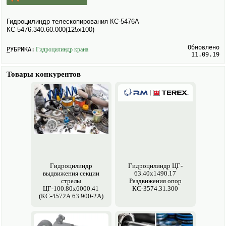
Гидроцилиндр телескопи­рования КС-5476А
КС-5476.340.60.000(125х100)
Обновлено
РУБРИКА:
Гидроцилиндр крана
11.09.19
Товары конкурентов
Гидроцилиндр
Гидроцилиндр ЦГ-
выдвижения секции
63.40х1490.17
стрелы
Раздвижения опор
ЦГ-100.80х6000.41
КС-3574.31.300
(КС-4572А.63.900-2А)