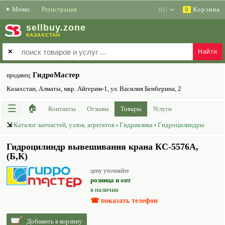
✶
Меню
Регистрация
Корзина
0
sell
buy
.zone
КАЗАХСТАН
✕
ГидроМастер
продавец:
Казахстан, Алматы, мкр. Айгерим-1, ул. Василия Бенберина, 2
☰
🏠
Контакты
Отзывы
Товары
Услуги
⇲
Каталог запчастей, узлов, агрегатов
›
Гидравлика
›
Гидроцилиндры
Гидроцилиндр вывешивания крана КС-5576А,
(Б,К)
цену уточняйте
розница и опт
в наличии
☎ показать телефон
Добавить в корзину