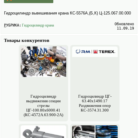
Гидроцилиндр вывешивания крана КС-5576А,(Б,К) Ц-125.067.00.000
Обновлено
РУБРИКА:
Гидроцилиндр крана
11.09.19
Товары конкурентов
Гидроцилиндр
Гидроцилиндр ЦГ-
выдвижения секции
63.40х1490.17
стрелы
Раздвижения опор
ЦГ-100.80х6000.41
КС-3574.31.300
(КС-4572А.63.900-2А)