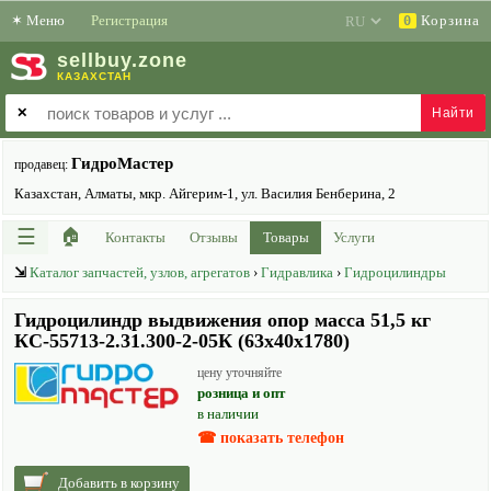
✶
Меню
Регистрация
Корзина
0
sell
buy
.zone
КАЗАХСТАН
✕
ГидроМастер
продавец:
Казахстан, Алматы, мкр. Айгерим-1, ул. Василия Бенберина, 2
☰
🏠
Контакты
Отзывы
Товары
Услуги
⇲
Каталог запчастей, узлов, агрегатов
›
Гидравлика
›
Гидроцилиндры
Гидроцилиндр выдвижения опор масса 51,5 кг
КС-55713-2.31.300-2-05К (63х40х1780)
цену уточняйте
розница и опт
в наличии
☎ показать телефон
Добавить в корзину