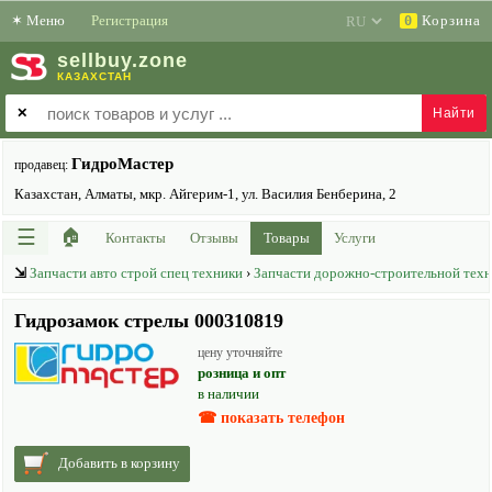
✶
Меню
Регистрация
Корзина
0
sell
buy
.zone
КАЗАХСТАН
✕
ГидроМастер
продавец:
Казахстан, Алматы, мкр. Айгерим-1, ул. Василия Бенберина, 2
☰
🏠
Контакты
Отзывы
Товары
Услуги
⇲
Запчасти авто строй спец техники
›
Запчасти дорожно-строительной техн
Гидрозамок стрелы 000310819
цену уточняйте
розница и опт
в наличии
☎ показать телефон
Добавить в корзину