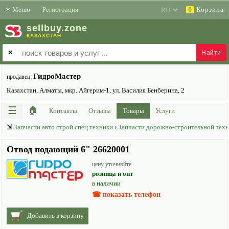
✶
Меню
Регистрация
Корзина
0
sell
buy
.zone
КАЗАХСТАН
✕
ГидроМастер
продавец:
Казахстан, Алматы, мкр. Айгерим-1, ул. Василия Бенберина, 2
☰
🏠
Контакты
Отзывы
Товары
Услуги
⇲
Запчасти авто строй спец техники
›
Запчасти дорожно-строительной техн
Отвод подающий 6" 26620001
цену уточняйте
розница и опт
в наличии
☎ показать телефон
Добавить в корзину