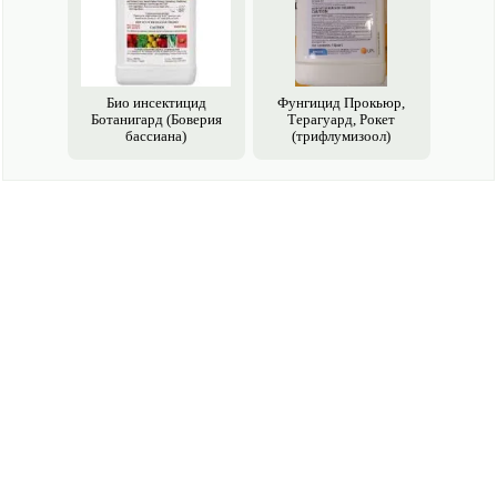
Био инсектицид
Фунгицид Прокьюр,
Ботанигард (Боверия
Терагуард, Рокет
бассиана)
(трифлумизоол)