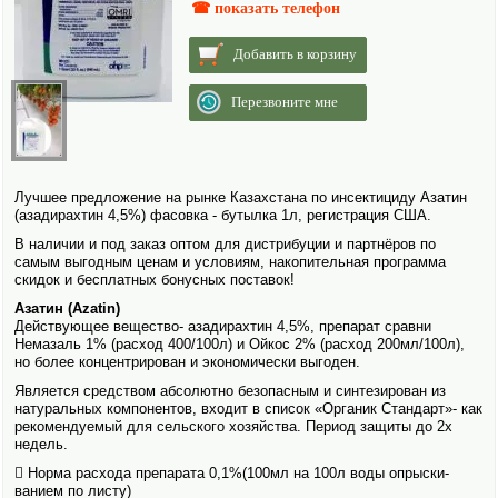
☎ показать телефон
Добавить в корзину
Перезвоните мне
Лучшее предложение на рынке Казахстана по инсектициду Азатин
(азадирахтин 4,5%) фасовка - бутылка 1л, регистрация США.
В наличии и под заказ оптом для дистрибуции и партнёров по
самым выгодным ценам и условиям, накопительная программа
скидок и бесплатных бонусных поставок!
Азатин (Azatin)
Действующее вещество- азадирахтин 4,5%, препарат сравни
Немазаль 1% (расход 400/100л) и Ойкос 2% (расход 200мл/100л),
но более концентрирован и экономически выгоден.
Является средством абсолютно безопасным и синтезирован из
натуральных компонентов, входит в список «Органик Стандарт»- как
рекомендуемый для сельско­го хозяйства. Период защиты до 2х
недель.
 Норма расхода препарата 0,1%(100мл на 100л воды опрыски­
ванием по листу)