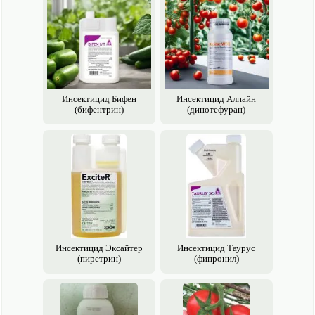
Инсектицид Бифен
Инсектицид Алпайн
(бифентрин)
(динотефуран)
Инсектицид Эксайтер
Инсектицид Таурус
(пиретрин)
(фипронил)