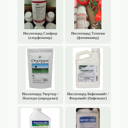
Инсектицид Санфаер
Инсектицид Теппеки
(хлорфенапир)
(флоникамид)
Инсектицид Увертюр /
Инсектицид Бифенамайт /
Ноктюрн (пиридалил)
Флорамайт (бифеназат)