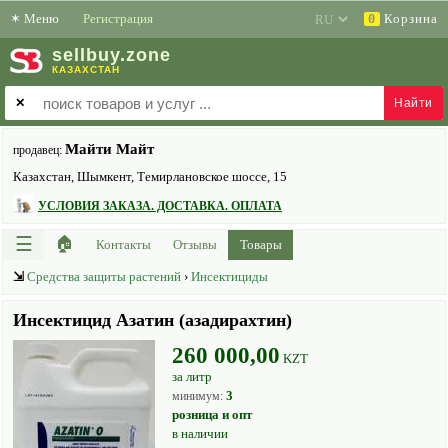
✶
Меню
Регистрация
Корзина
0
sell
buy
.zone
КАЗАХСТАН
✕
Майти Майт
продавец:
Казахстан, Шымкент, Темирлановское шоссе, 15
УСЛОВИЯ ЗАКАЗА. ДОСТАВКА. ОПЛАТА
☰
🏠
Контакты
Отзывы
Товары
⇲
Средства защиты растений
›
Инсектициды
Инсектицид Азатин (азадирахтин)
260 000,00
KZT
за литр
3
минимум:
розница и опт
в наличии