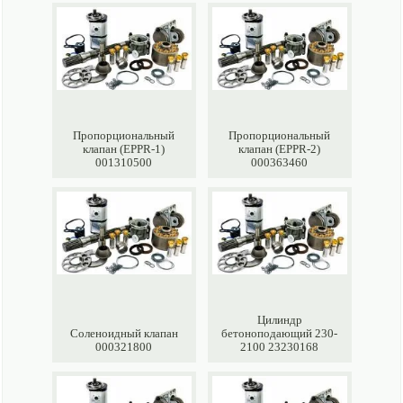
Пропорциональный
Пропорциональный
клапан (EPPR-1)
клапан (EPPR-2)
001310500
000363460
Цилиндр
Соленоидный клапан
бетоноподающий 230-
000321800
2100 23230168