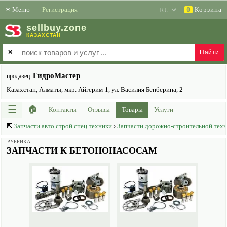
✶
Меню
Регистрация
Корзина
0
sell
buy
.zone
КАЗАХСТАН
✕
ГидроМастер
продавец:
Казахстан, Алматы, мкр. Айгерим-1, ул. Василия Бенберина, 2
☰
🏠
Контакты
Отзывы
Товары
Услуги
⇱
Запчасти авто строй спец техники
›
Запчасти дорожно-строительной техн
РУБРИКА:
ЗАПЧАСТИ К БЕТОНОНАСОСАМ