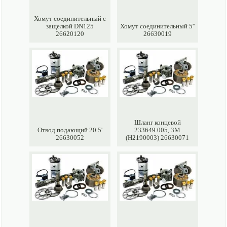
Хомут соединительный с
защелкой DN125
Хомут соединительный 5''
26620120
26630019
Шланг концевой
Отвод подающий 20.5'
233649.005, 3M
26630052
(H2190003) 26630071