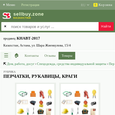
✶
Меню
Регистрация
Корзина
0
sell
buy
.zone
КАЗАХСТАН
✕
КНАВТ-2017
продавец:
Казахстан, Астана, ул. Шара Жиенкулова, 15/4
☰
🏠
Контакты
Отзывы
Товары
⇱
Дом, работа, досуг
›
Спецодежда, средства индивидуальной защиты
›
Пер
РУБРИКА:
ПЕРЧАТКИ, РУКАВИЦЫ, КРАГИ