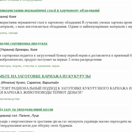
використання нержавіючої сталі в харчовому обладнанні
аина) Киев
користання нержавіючої сталі в харчовому обладнанні В сучасних умовах харчова проми
атеріалів, з яких виготовляється обладнання. Одним із найпопулярніших матеріалів є не
укты, овощи
ходит сортировка продукта
(Украина) Бровары, Киев
 сортировки подается в загрузочный бункер первой нории и доставляется в приемный 
 вибропитателю, продукт поступает на первые 3 лотка распределения.
еваторы, нории, очистка и хранение зерна
ЬТЕ НА ЗАГОТОВКЕ КАРНАЖА ИЗ КУКУРУЗЫ
(Италия) Кунео, Саратов, Варштайн
СТОИТ РАЦИОНАЛЬНЫЙ ПОДХОД К ЗАГОТОВКЕ КУКУРУЗНОГО КАРНАЖА И
КИ КАРНАЖА ЖИВОТНОВОДЫ ТЕРЯЮТ ДЕНЬГИ?
вотноводство
ід газу та твердопаливні котли
краина) сел. Пальче, Луцк
уація з енергоносіями та зростання цін на газ змушують українців масово переходити на
 твердопаливні котли для обігріву своїх будинків.
ектричество, энергетика