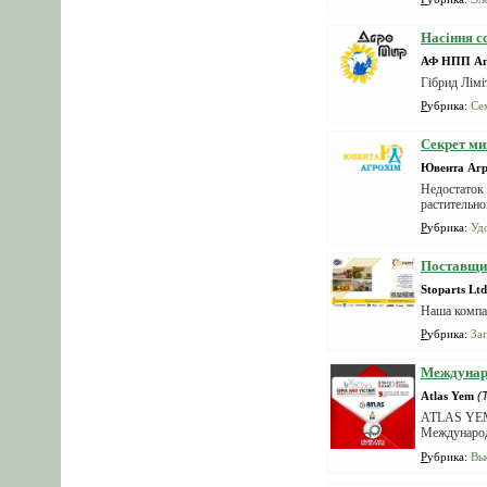
Насіння с
АФ НПП Аг
Гібрид Лімі
Рубрика
:
Се
Секрет ми
Ювента Агр
Недостаток 
растительно
Рубрика
:
Уд
Поставщик
Stoparts Ltd
Наша компан
Рубрика
:
За
Междунар
Atlas Yem
(
ATLAS YEM 
Международ
новым...
Рубрика
:
Вы