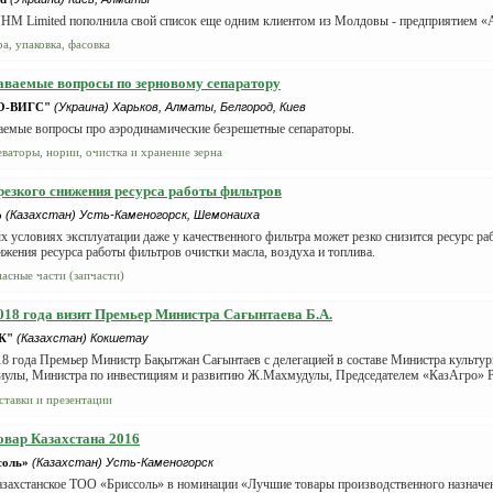
HM Limited пополнила свой список еще одним клиентом из Молдовы - предприятием «Ag
а, упаковка, фасовка
аваемые вопросы по зерновому сепаратору
О-ВИГС"
(Украина) Харьков, Алматы, Белгород, Киев
ваемые вопросы про аэродинамические безрешетные сепараторы.
еваторы, нории, очистка и хранение зерна
езкого снижения ресурса работы фильтров
о
(Казахстан) Усть-Каменогорск, Шемонаиха
 условиях эксплуатации даже у качественного фильтра может резко снизится ресурс р
жения ресурса работы фильтров очистки масла, воздуха и топлива.
пасные части (запчасти)
018 года визит Премьер Министра Сағынтаева Б.А.
К"
(Казахстан) Кокшетау
8 года Премьер Министр Бақытжан Сағынтаев с делегацией в составе Министра культур
улы, Министра по инвестициям и развитию Ж.Махмудулы, Председателем «КазАгро» 
ем пр...
ставки и презентации
вар Казахстана 2016
соль»
(Казахстан) Усть-Каменогорск
азахстанское ТОО «Бриссоль» в номинации «Лучшие товары производственного назначен