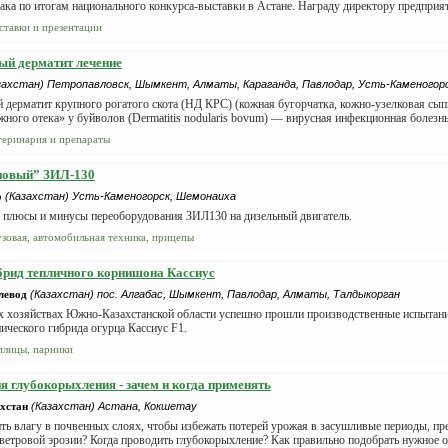
нака по итогам национального конкурса-выставки в Астане. Награду директору предприят
ставки и презентации
й дерматит лечение
захстан) Петропавловск, Шымкент, Алматы, Караганда, Павлодар, Усть-Каменогорс
дерматит крупного рогатого скота (НД КРС) (кожная бугорчатка, кожно-узелковая сыпь
жного отека» у буйволов (Dermatitis nodularis bovum) — вирусная инфекционная болезнь 
теринария и препараты
новый” ЗИЛ-130
о
(Казахстан) Усть-Каменогорск, Шемонаиха
 плюсы и минусы переоборудования ЗИЛ130 на дизельный двигатель.
узовая, автомобильная техника, прицепы
рид тепличного корнишона Кассиус
евод
(Казахстан) пос. Алгабас, Шымкент, Павлодар, Алматы, Талдыкорган
х хозяйствах Южно-Казахстанской области успешно прошли производственные испытани
ического гибрида огурца Кассиус F1.
плицы, парники
я глубокорыхления - зачем и когда применять
хстан
(Казахстан) Астана, Кокшетау
ть влагу в почвенных слоях, чтобы избежать потерей урожая в засушливые периоды, пр
ветровой эрозии? Когда проводить глубокорыхление? Как правильно подобрать нужное ор