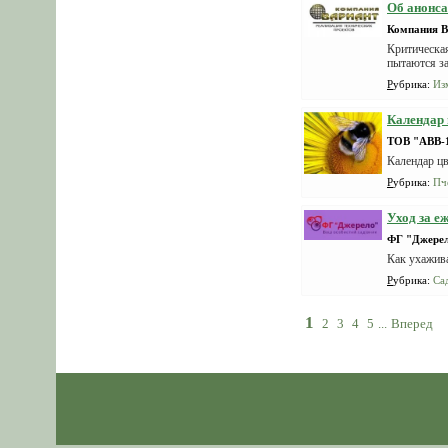
Об анонса
Компания В
Критическа
пытаются за
Рубрика
:
Из
Календар 
ТОВ "АВВ-
Календар цв
Рубрика
:
Пч
Уход за е
ФГ "Джере
Как ухажива
Рубрика
:
Са
1
2
3
4
5
...
Вперед