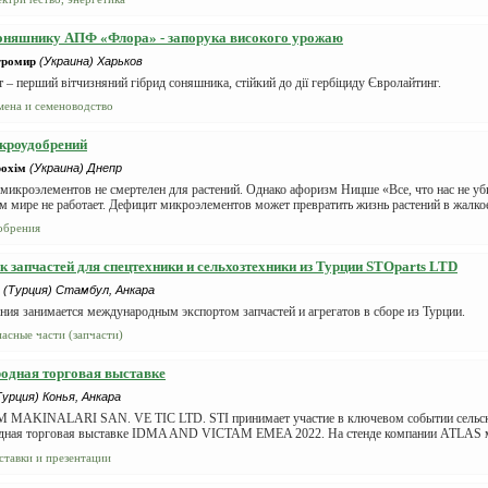
оняшнику АПФ «Флора» - запорука високого урожаю
ромир
(Украина) Харьков
т – перший вітчизняний гібрид соняшника, стійкий до дії гербіциду Євролайтинг.
мена и семеноводство
кроудобрений
охім
(Украина) Днепр
микроэлементов не смертелен для растений. Однако афоризм Ницше «Все, что нас не уби
м мире не работает. Дефицит микроэлементов может превратить жизнь растений в жалкое
обрения
 запчастей для спецтехники и сельхозтехники из Турции STOparts LTD
(Турция) Стамбул, Анкара
ия занимается международным экспортом запчастей и агрегатов в сборе из Турции.
пасные части (запчасти)
одная торговая выставке
Турция) Конья, Анкара
MAKINALARI SAN. VE TIC LTD. STI принимает участие в ключевом событии сельско
ная торговая выставке IDMA AND VICTAM EMEA 2022. На стенде компании ATLAS м
ставки и презентации