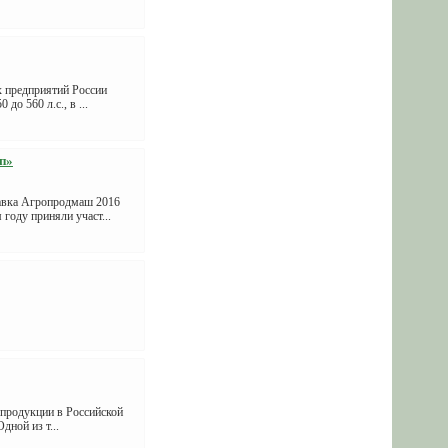
х предприятий России
о 560 л.с., в ...
п»
тавка Агропродмаш 2016
оду приняли участ...
 продукции в Российской
дной из т...