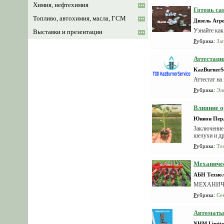
Химия, нефтехимия
Готовь са
Топливо, автохимия, масла, ГСМ
Дизель Агр
Узнайте как
Выставки и презентации
Рубрика
:
За
Аттестаци
KazBurnerS
Аттестат на
Рубрика
:
Эл
Влияние о
Юнион Пер
Заключение 
шелухи и др
Рубрика
:
Те
Механичес
АБН Техно
МЕХАНИЧ
Рубрика
:
Се
Автоматы
NHM Limite