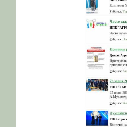
Компания N
Рубрика
:
Тар
Часто зад
НПК "АГР
Часто зада
Рубрика
:
Эл
Причины р
Дизель Агр
При тяжелых
причины сни
Рубрика
:
За
25 июня 2
ТОО "КАИ
25 июня 201
А.Мухамеди
Председател
Рубрика
:
Вы
Лучший то
ТОО «Брис
Восточно-к