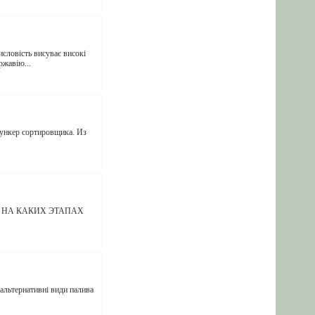
словість висуває високі
ржавію...
бункер сортировщика. Из
 НА КАКИХ ЭТАПАХ
 альтернативні види палива