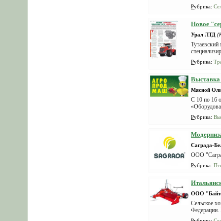
Рубрика
:
Се
Новое "се
Урал ЛТД
(
Тутаевский
специализир
Рубрика
:
Тр
Выставка 
Мясной Ол
С 10 по 16
«Оборудова
Рубрика
:
Вы
Модерниза
Саграда-Бе
ООО "Сагра
Рубрика
:
Пт
Итальянск
ООО "Байт
Сельское хо
Федерации. 
Рубрика
:
Се