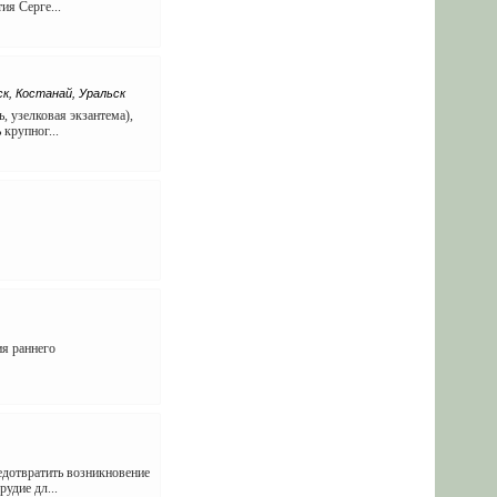
ия Серге...
к, Костанай, Уральск
, узелковая экзантема),
крупног...
я раннего
едотвратить возникновение
удие дл...