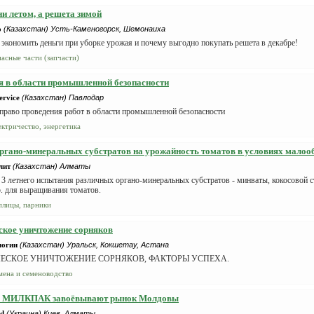
ни летом, а решета зимой
о
(Казахстан) Усть-Каменогорск, Шемонаиха
 экономить деньги при уборке урожая и почему выгодно покупать решета в декабре!
пасные части (запчасти)
я в области промышленной безопасности
ervice
(Казахстан) Павлодар
 право проведения работ в области промышленной безопасности
ектричество, энергетика
ргано-минеральных субстратов на урожайность томатов в условиях мало
лит
(Казахстан) Алматы
3 летнего испытания различных органо-минеральных субстратов - минваты, кокосовой с
. для выращивания томатов.
плицы, парники
кое уничтожение сорняков
логии
(Казахстан) Уральск, Кокшетау, Астана
ЕСКОЕ УНИЧТОЖЕНИЕ СОРНЯКОВ, ФАКТОРЫ УСПЕХА.
мена и семеноводство
 МИЛКПАК завоёвывают рынок Молдовы
d
(Украина) Киев, Алматы