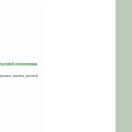
объемной гидропоники
тружки, перлита, рисовой