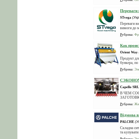
Переваги 
STvega
(Укр
Переваги ви
вимоги до м
Рубрика
:
Фр
Как проис
Orient Way
Продукт для
бункера, по
Рубрика
:
Эл
СЭКОНОМ
Capello SRL
В ЧЕМ СО
ЗАГОТОВ
Рубрика
:
Жи
Відмова в
PALCHE
(У
Складна сит
та купувати
Рубрика
:
Эл