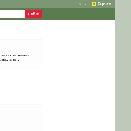
0
Корзина
 также всей линейки
анах и пре...