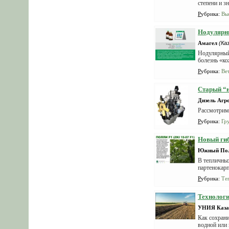
степени и з
Рубрика
:
Вы
Нодулярны
Амагел
(Ка
Нодулярный 
болезнь «ко
Рубрика
:
Ве
Старый “
Дизель Агр
Рассмотрим
Рубрика
:
Гр
Новый гиб
Южный Пол
В тепличны
партенокарп
Рубрика
:
Те
Технологи
УНИЯ Каза
Как сохрани
водной или 