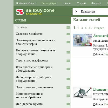
Войти в кабинет
Регистрация
Товары
Услуги
Закупка
sell
buy
.zone
✕
КАЗАХСТАН
Каталог статей
СТАТЬИ
1
Техника
2
3
4
5
...
Вперед
Сельское хозяйство
Автомат ф
Элеваторы, нории, очистка и
NHM Limite
хранение зерна
Компания La
традиционно
Пищевая промышленность и
оборудование
Рубрика
:
Тар
Тара, упаковка, фасовка
Измерительные приборы и
оборудование
Лабораторные приборы и
оборудование
Электричество, энергетика
Принцип р
Машиностроение и
НПК "АГР
металлообработка
Конструкци
Лес, дерево, бумага
Рубрика
:
Эл