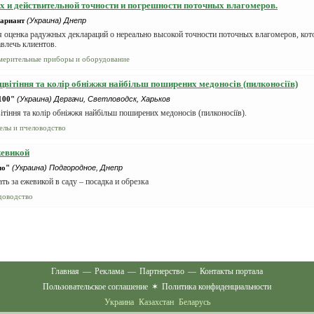
х и действительной точности и погрешности поточных влагомеров.
ариант
(Украина) Днепр
я оценка радужных деклараций о нереально высокой точности поточных влагомеров, ко
влечь клиентов.
мерительные приборы и оборудование
цвітіння та колір обніжжя найбільш поширених медоносів (пилконосіїв)
100"
(Украина) Дергачи, Светловодск, Харьков
ітіння та колір обніжжя найбільш поширених медоносів (пилконосіїв).
елы и пчеловодство
жевикой
ло"
(Украина) Подгородное, Днепр
ть за ежевикой в саду – посадка и обрезка
доводство
Главная
—
Реклама
—
Партнерство
—
Контакты портала
Пользовательское соглашение
✶
Политика конфиденциальности
Украина
Казахстан
Беларусь