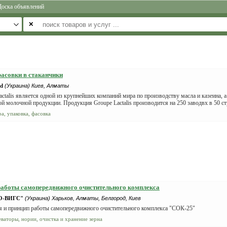
Доска объявлений
✕
асовки в стаканчики
d
(Украина) Киев, Алматы
ctalis является одной из крупнейших компаний мира по производству масла и казеина, а
й молочной продукции. Продукция Groupe Lactalis производится на 250 заводвх в 50 стр
а, упаковка, фасовка
аботы самопередвижного очистительного комплекса
О-ВИГС"
(Украина) Харьков, Алматы, Белгород, Киев
я и принцип работы самопередвижного очистительного комплекса "СОК-25"
еваторы, нории, очистка и хранение зерна