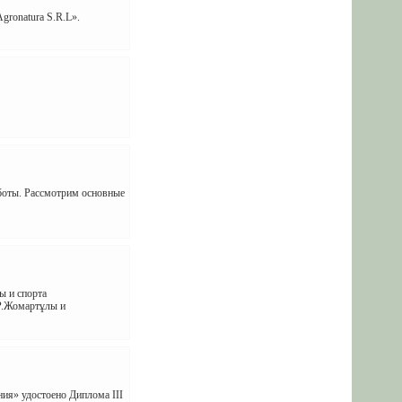
ronatura S.R.L».
аботы. Рассмотрим основные
ы и спорта
Р.Жомартұлы и
ия» удостоено Диплома III