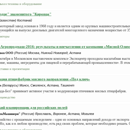
льхоз техника и оборудование
рдце" знаменитого "Кировца"
Казахстан) Костанай
 моторный завод основан в 1968 году и является одним из крупных машиностроительны
ующийся на выпуске дизельных двигателей многоцелевого назначения мощностью от 350 д
акторы
Агропродмаш-2016: результаты и впечатления от компании «Мясной Олим
имп ООО
(Россия) Москва, Нижний Новгород, Астана
 октября в Московском выставочном комплексе Экспоцентр проходила масштабная выс
ние, машины, ингредиенты для пищевой и перерабатывающей промышленности». В этом г
ставки и презентации
ция птицефабрик мясного направления «Под ключ»
л
(Беларусь) Минск, Смоленск, Астана, Ташкент
да-Бел" принимает активное участие в модернизации птичников мясных птицефабрик.
ицеводство
ий планировщик для российских полей
екМашинери"
(Россия) Ярославль, Воронеж, Астана, Могилев
зяйство с орошаемым земледелием – одно из основных направлений дохода от экспорта
Но, как и в любом производстве, есть ряд своих проблем, которые необходимо решать. О
льхоз техника и оборудование