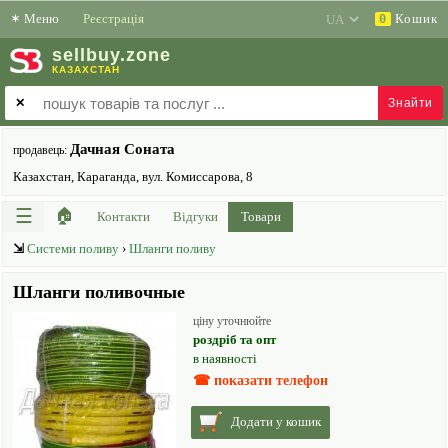
✶
Меню
Реєстрація
Кошик
0
sell
buy
.zone
КАЗАХСТАН
✕
Дачная Соната
продавець:
Казахстан, Караганда, вул. Комиссарова, 8
☰
🏠
Контакти
Відгуки
Товари
⇲
Системи поливу
›
Шланги поливу
Шланги поливочные
ціну уточнюйте
роздріб та опт
в наявності
☎ показати телефон
Додати у кошик