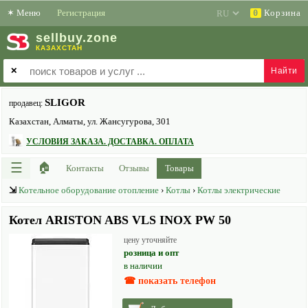
✶
Меню
Регистрация
Корзина
0
sell
buy
.zone
КАЗАХСТАН
✕
SLIGOR
продавец:
Казахстан, Алматы, ул. Жансугурова, 301
УСЛОВИЯ ЗАКАЗА. ДОСТАВКА. ОПЛАТА
☰
🏠
Контакты
Отзывы
Товары
⇲
Котельное оборудование отопление
›
Котлы
›
Котлы электрические
Котел ARISTON ABS VLS INOX PW 50
цену уточняйте
розница и опт
в наличии
☎ показать телефон