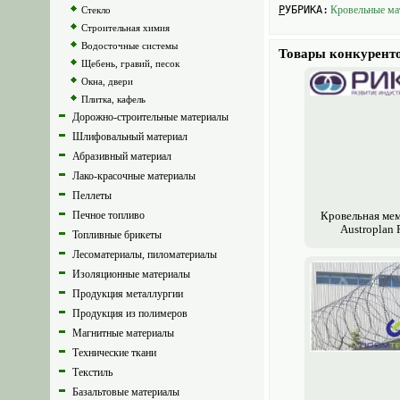
РУБРИКА:
Кровельные ма
Стекло
Строительная химия
Водосточные системы
Товары конкурент
Щебень, гравий, песок
Окна, двери
Плитка, кафель
Дорожно-строительные материалы
Шлифовальный материал
Абразивный материал
Лако-красочные материалы
Пеллеты
Печное топливо
Кровельная ме
Austroplan 
Топливные брикеты
Лесоматериалы, пиломатериалы
Изоляционные материалы
Продукция металлургии
Продукция из полимеров
Магнитные материалы
Технические ткани
Текстиль
Базальтовые материалы