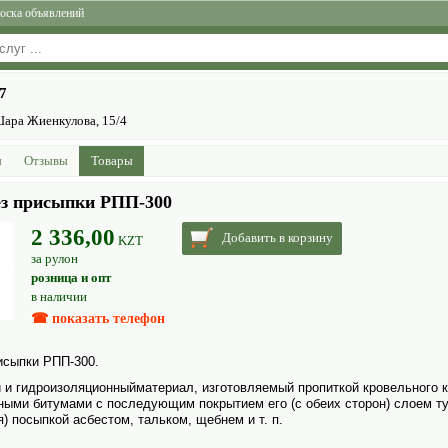
оска объявлений
7
 Шара Жиенкулова, 15/4
ы
Отзывы
Товары
ез присыпки РПП-300
2 336,00
Добавить в корзину
KZT
за рулон
розница и опт
в наличии
☎ показать телефон
исыпки РПП-300.
и гидроизоляционныйматериал, изготовляемый пропиткой кровельного 
ыми битумами с последующим покрытием его (с обеих сторон) слоем ту
) посыпкой асбестом, тальком, щебнем и т. п.