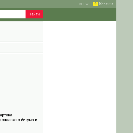
0
Корзина
картона
гоплавкого битума и