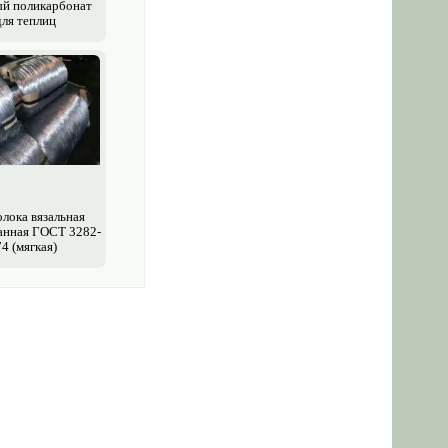
й поликарбонат
для теплиц
лока вязальная
анная ГОСТ 3282-
74 (мягкая)