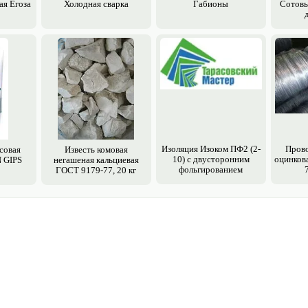
ая Егоза
Холодная сварка
Габионы
Сотовы
Изоляция Изоком ПФ2 (2-
Прово
совая
Известь комовая
10) с двусторонним
оцинков
 GIPS
негашеная кальциевая
фольгированием
ГОСТ 9179-77, 20 кг