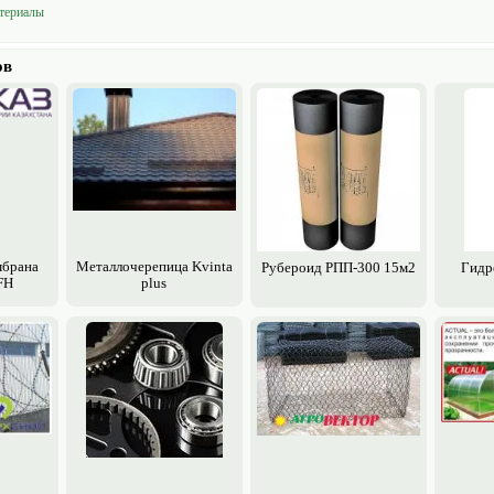
териалы
ов
мбрана
Металлочерепица Kvinta
Рубероид РПП-300 15м2
Гидр
FH
plus