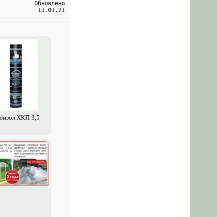
Обновлено
11.01.21
оизол ХКП-3,5