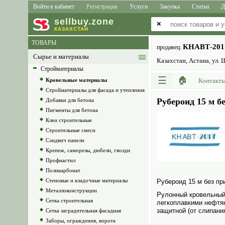
Войти в кабинет
Регистрация
Услуги
Закупка
Статьи
Д
sell
buy
.zone
✕
КАЗАХСТАН
ТОВАРЫ
КНАВТ-201
продавец:
Сырье и материалы
Казахстан, Астана, ул.
Стройматериалы
☰
🏠
Кровельные материалы
Контакт
Стройматериалы для фасада и утепления
Рубероид 15 м б
Добавки для бетона
Пигменты для бетона
Клеи строительные
Строительные смеси
Сэндвич панели
Крепеж, саморезы, дюбели, гвозди
Профнастил
Поликарбонат
Стеновые и кладочные материалы
Рубероид 15 м без пр
Металлоконструкции
Рулонный кровельный 
Сетка строительная
легкоплавкими нефтян
защитной (от слипания
Сетка заградительная фасадная
Заборы, ограждения, ворота