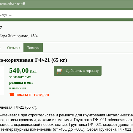
оска объявлений
7
 Шара Жиенкулова, 15/4
ы
Отзывы
Товары
о-коричневая ГФ-21 (65 кг)
540,00
Добавить в корзину
KZT
за килограмм
розница и опт
в наличии
☎ показать телефон
чневая ГФ-21 (65 кг).
именяется при строительстве и ремонте для грунтования металлически
покрытием красками, лаками и эмалями. Грунтовка ГФ- 021 обеспечивает
алов с окрашиваемой поверхностью. Грунтовка ГФ- 021 создает дополн
к температурным изменениям (от -45С до +60С). Серая грунтовка ГФ- 021