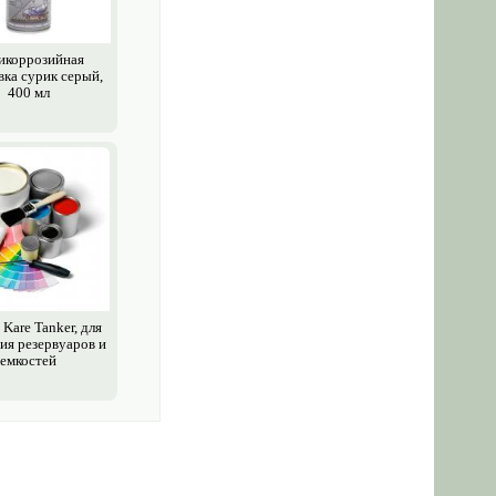
икоррозийная
вка сурик серый,
400 мл
Kare Tanker, для
ия резервуаров и
емкостей