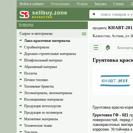
Войти в кабинет
Регистрация
Услуги
Закупка
Статьи
Д
sell
buy
.zone
✕
КАЗАХСТАН
ТОВАРЫ
КНАВТ-201
продавец:
Сырье и материалы
Казахстан, Астана, ул.
Лако-красочные материалы
☰
🏠
Стройматериалы
Контакт
Дорожно-строительные материалы
Грунтовка красн
Шлифовальный материал
Абразивный материал
Пеллеты
Печное топливо
Топливные брикеты
Лесоматериалы, пиломатериалы
Изоляционные материалы
Продукция металлургии
Грунтовка красно-кори
Продукция из полимеров
Грунтовка ГФ - 021
пр
Магнитные материалы
поверхностей, перед 
лакокрасочных матери
Технические ткани
коррозии. Устойчива 
Текстиль