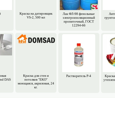
Краска на датировщик
0
Лак ФЛ-98 фенольные
Ант
VS-2, 500 мл
электро­изоляционный
грунто
пропиточный, ГОСТ
12294-66
овая
Краска для стен и
Растворитель Р-4
Краска 
ind DAS
потолков "EKO"
утеплен
моющаяся, акриловая, 24
кг.