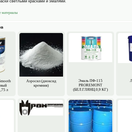
аски светлыми красками и эмалями.
е материалы
ов
Эмаль ПФ-115
Л
Smooth
Аэросил (диоксид
PROREMONT
евый
кремния)
(БЕЛ.ГЛЯНЦ.0,9 КГ)
,75 л