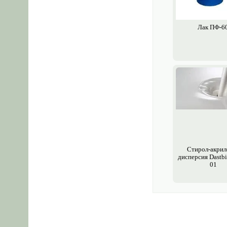
Лак ПФ-6
Стирол-акрил
дисперсия Dastb
01