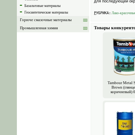
для последующей окр
Базальтовые материалы
Геосинтетические материалы
РУБРИКА:
Лако-красочны
Горюче смазочные материалы
Товары конкурент
Промышленная химия
Tambour Metal 
Brown (глянц
коричневый) 0