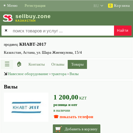
✶
Меню
Регистрация
Корзина
0
sell
buy
.zone
КАЗАХСТАН
✕
КНАВТ-2017
продавец:
Казахстан, Астана, ул. Шара Жиенкулова, 15/4
☰
🏠
Контакты
Отзывы
Товары
⇲
Навесное оборудование
›
трактора
›
Вилы
Вилы
1 200,00
KZT
розница и опт
в наличии
☎ показать телефон
Добавить в корзину