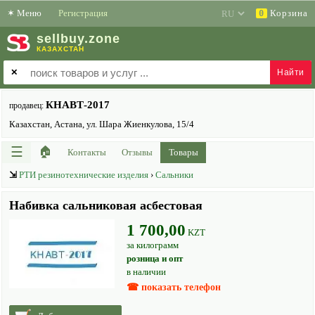
✶
Меню
Регистрация
Корзина
0
sell
buy
.zone
КАЗАХСТАН
✕
КНАВТ-2017
продавец:
Казахстан, Астана, ул. Шара Жиенкулова, 15/4
☰
🏠
Контакты
Отзывы
Товары
⇲
РТИ резинотехнические изделия
›
Сальники
Набивка сальниковая асбестовая
1 700,00
KZT
за килограмм
розница и опт
в наличии
☎ показать телефон