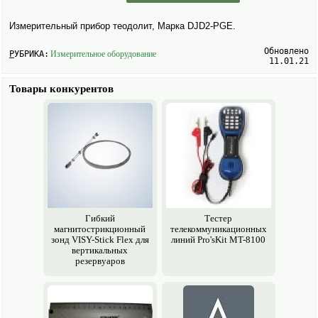
Измерительный прибор теодолит, Марка DJD2-PGE.
Обновлено
РУБРИКА:
Измерительное обору­дование
11.01.21
Товары конкурентов
Гибкий
Тестер
магнитострикционный
телекоммуникационных
зонд VISY-Stick Flex для
линий Pro'sKit MT-8100
вертикальных
резервуаров