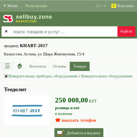
✶
Меню
Регистрация
Корзина
0
sell
buy
.zone
КАЗАХСТАН
✕
КНАВТ-2017
продавец:
Казахстан, Астана, ул. Шара Жиенкулова, 15/4
☰
🏠
Контакты
Отзывы
Товары
⇲
Измерительные приборы, оборудование
›
Измерительное оборудование
Теодолит
250 000,00
KZT
розница и опт
в наличии
☎ показать телефон
Добавить в корзину