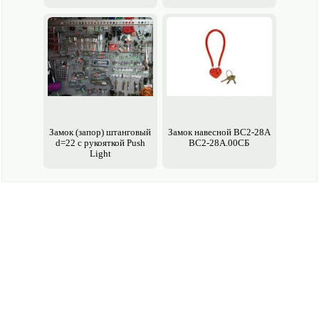
Замок (запор) штанговый
Замок навесной ВС2-28А
d=22 с рукояткой Push
ВС2-28А.00СБ
Light