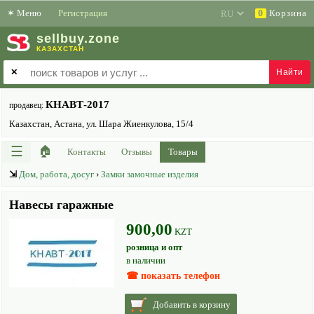
✶
Меню
Регистрация
Корзина
0
sell
buy
.zone
КАЗАХСТАН
✕
КНАВТ-2017
продавец:
Казахстан, Астана, ул. Шара Жиенкулова, 15/4
☰
🏠
Контакты
Отзывы
Товары
⇲
Дом, работа, досуг
›
Замки замочные изделия
Навесы гаражные
900,00
KZT
розница и опт
в наличии
☎ показать телефон
Добавить в корзину