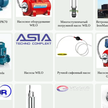
Насосное обору­дование
 PK70
Многоступенчатый
Ветрона
WILO
погружной насос WILO
IronMan
Насосы WILO
Ручной сифонный насос
Насосн
eda
G