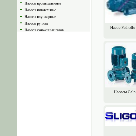
Насосы промышленные
Насосы питательные
Насосы плунжерные
Насосы ручные
Насос Pedrollo
Насосы сжиженных газов
Насосы трансформаторные
Насосы фекальные
Насосы химические
Насосы центробежные
Насосы циркуляционные
Насосы шламовые
Насосы шнековые
Насосные станции
Насосная вакуумная станция
Насосы Calp
Насосные установки
Канализационные установки
Гидроаккумуляторы для водоснабжения
Накопительные баки
Расширительные баки
Насосы сетевые СЭ