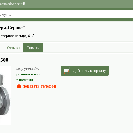
оска объявлений
рм-Сервис"
Северное кольцо, 41А
ы
Отзывы
Товары
4500
цену уточняйте
Добавить в корзину
розница и опт
в наличии
☎ показать телефон