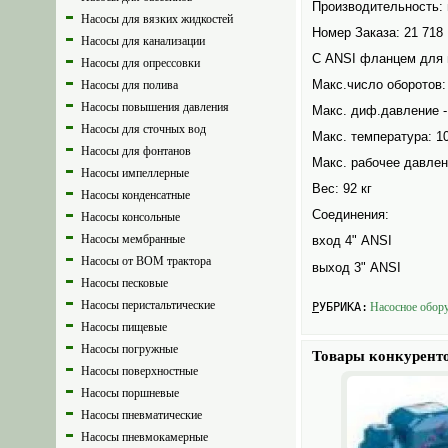
Производительность: 
Насосы для вязких жидкостей
Номер Заказа: 21 718
Насосы для канализации
С ANSI фланцем для 
Насосы для опрессовки
Макс.число оборотов:
Насосы для полива
Насосы повышения давления
Макс. диф.давление -
Насосы для сточных вод
Макс. температура: 1
Насосы для фонтанов
Макс. рабочее давлен
Насосы импеллерные
Вес: 92 кг
Насосы конденсатные
Соединения:
Насосы консольные
Насосы мембранные
вход 4" ANSI
Насосы от ВОМ трактора
выход 3" ANSI
Насосы песковые
Насосы перистальтические
РУБРИКА:
Насосное обору
Насосы пищевые
Насосы погружные
Товары конкурент
Насосы поверхностные
Насосы поршневые
Насосы пневматические
Насосы пневмокамерные