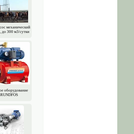
сос механический
, до 300 м3/сутки
ое обору­дование
RUNDFOS