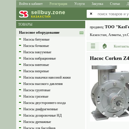
Войти в кабинет
Регистрация
Услуги
Закупка
Статьи
Д
sell
buy
.zone
✕
КАЗАХСТАН
ТОВАРЫ
ТОО "КазГе
продавец:
Насосное оборудование
Казахстан, Алматы, ул.
Насосы битумные
☰
🏠
Насосы бочковые
Контакт
Насосы вакуумные
Насос Corken Z
Насосы вибрационные
Насосы винтовые
Насосы вихревые
Насосы выкачки навозной жижи
Насосы высокого давления
Насосы грунтовые
Насосы грязевые
Насосы двустороннего входа
Насосы диафрагменные
Насосы дозировочные НД
Насосы дренажные
Насосы для бассейнов