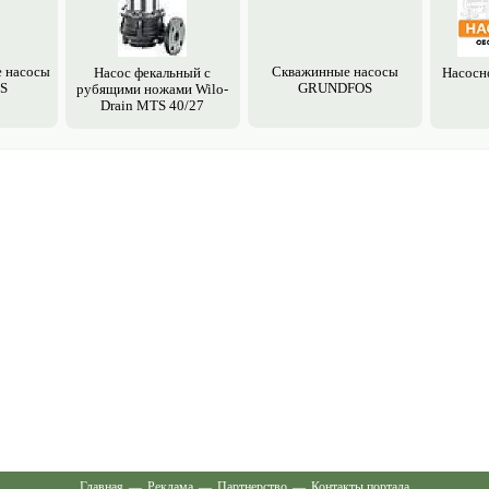
 насосы
Скважинные насосы
Насос фекальный с
Насосн
S
GRUNDFOS
рубящими ножами Wilo-
Drain MTS 40/27
Главная
—
Реклама
—
Партнерство
—
Контакты портала