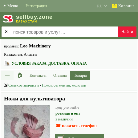
✶
Меню
Регистрация
Корзина
0
sell
buy
.zone
КАЗАХСТАН
✕
Leo Machinery
продавец:
Казахстан, Алматы
УСЛОВИЯ ЗАКАЗА. ДОСТАВКА. ОПЛАТА
☰
🏠
Контакты
Отзывы
Товары
⇲
Сельхоз запчасти
›
Ножи, сегменты, молотки
Ножи для культиватора
цену уточняйте
розница и опт
в наличии
☎ показать телефон