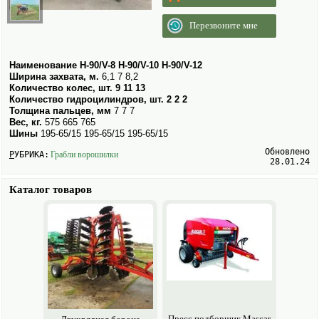
Перезвоните мне
Наименование
Н-90/V-8
Н-90/V-10
Н-90/V-12
Ширина захвата, м.
6,1 7 8,2
Количество колес, шт.
9
11
13
Количество гидроцилиндров, шт.
2
2
2
Толщина пальцев, мм
7 7 7
Вес, кг.
575 665 765
Шины
195-65/15 195-65/15 195-65/15
Обновлено
РУБРИКА:
Грабли ворошилки
28.01.24
Каталог товаров
Пресс подборщик Mascar