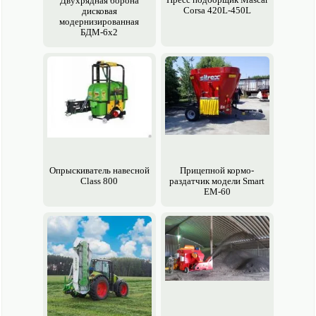
Двухрядная борона
Corsa 420L-450L
дисковая
модернизированная
БДМ-6х2
Опрыски­ватель навесной
Прицепной кормо­
Class 800
раздатчик модели Smart
EM-60