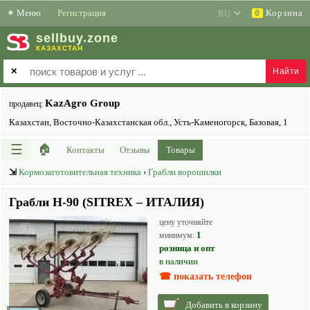
✶
Меню
Регистрация
Корзина
0
sell
buy
.zone
КАЗАХСТАН
✕
KazAgro Group
продавец:
Казахстан, Восточно-Казахстанская обл., Усть-Каменогорск, Базовая, 1
☰
🏠
Контакты
Отзывы
Товары
⇲
Кормозаготовительная техника
›
Грабли ворошилки
Грабли H-90 (SITREX – ИТАЛИЯ)
цену уточняйте
1
минимум:
розница и опт
в наличии
☎ показать телефон
Добавить в корзину