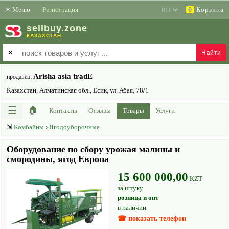
✶
Меню
Регистрация
Корзина
0
sell
buy
.zone
КАЗАХСТАН
✕
Arisha asia tradE
продавец:
Казахстан, Алматинская обл., Есик, ул. Абая, 78/1
☰
🏠
Контакты
Отзывы
Товары
Услуги
⇲
Комбайны
›
Ягодоуборочные
Оборудование по сбору урожая малины и
смородины, ягод Европа
15 600 000,00
KZT
за штуку
розница и опт
в наличии
☎ показать телефон