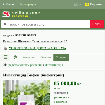
✶
Меню
Регистрация
Корзина
0
sell
buy
.zone
КАЗАХСТАН
✕
Майти Майт
продавец:
Казахстан, Шымкент, Темирлановское шоссе, 15
УСЛОВИЯ ЗАКАЗА. ДОСТАВКА. ОПЛАТА
☰
🏠
Контакты
Отзывы
Товары
⇲
Средства защиты растений
›
Инсектициды
Инсектицид Бифен (бифентрин)
85 000,00
KZT
за литр
5
минимум:
розница и опт
в наличии