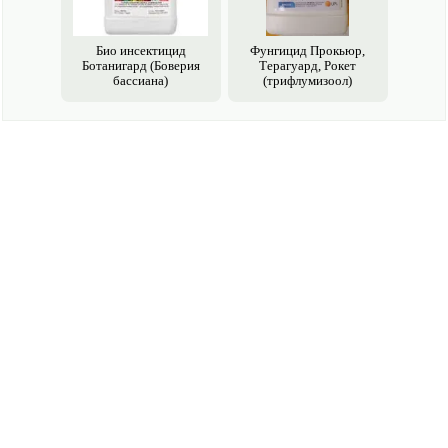
Био инсектицид
Фунгицид Прокьюр,
Ботанигард (Боверия
Терагуард, Рокет
бассиана)
(трифлумизоол)