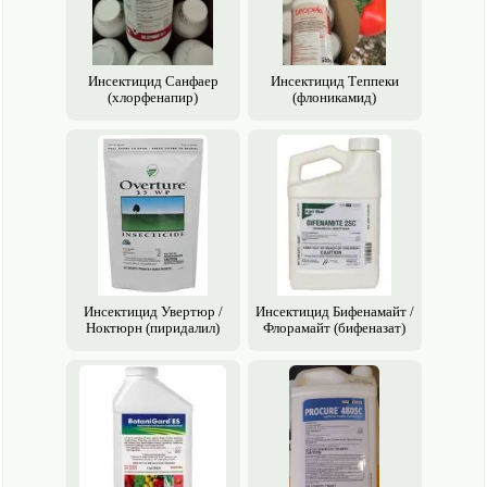
Инсектицид Санфаер
Инсектицид Теппеки
(хлорфенапир)
(флоникамид)
Инсектицид Увертюр /
Инсектицид Бифенамайт /
Ноктюрн (пиридалил)
Флорамайт (бифеназат)