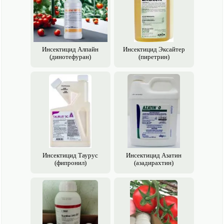
Инсектицид Алпайн
Инсектицид Эксайтер
(динотефуран)
(пиретрин)
Инсектицид Таурус
Инсектицид Азатин
(фипронил)
(азадирахтин)