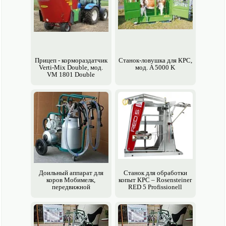
Прицеп - кормо­раздатчик
Станок-ловушка для КРС,
Verti-Mix Double, мод.
мод. A 5000 K
VM 1801 Double
Доильный аппарат для
Станок для обработки
коров Мобимелк,
копыт КРС – Rosensteiner
передвижной
RED 5 Profissionell