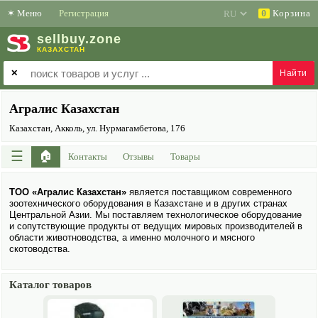
✶
Меню
Регистрация
Корзина
0
sell
buy
.zone
КАЗАХСТАН
✕
Агралис Казахстан
Казахстан, Акколь, ул. Нурмагамбетова, 176
☰
🏠
Контакты
Отзывы
Товары
ТОО «Aгралис Казахстан»
является поставщиком современного
зоо­технического обору­дования в Казахстане и в других странах
Центральной Азии. Мы поставляем технологическое обору­дование
и сопутствующие продукты от ведущих мировых производителей в
области животноводства, а именно молочного и мясного
скотоводства.
Каталог товаров