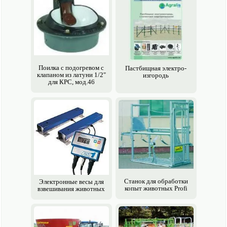
Поилка с подогревом с
Пастбищная электро­
клапаном из латуни 1/2"
изгородь
для КРС, мод.46
Станок для обработки
Электро­нныe весы для
копыт животных Profi
взвешивания животных