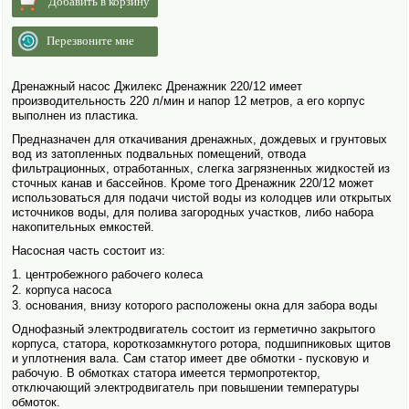
Добавить в корзину
Перезвоните мне
Дренажный насос Джилекс Дренажник 220/12 имеет
производительность 220 л/мин и напор 12 метров, а его корпус
выполнен из пластика.
Предназна­чен для откачивания дренажных, дождевых и грунтовых
вод из затопленных подвальных помещений, отвода
фильтрационных, отработанных, слегка загрязненных жидкостей из
сточных канав и бассейнов. Кроме того Дренажник 220/12 может
исполь­зоваться для подачи чистой воды из колодцев или открытых
источников воды, для полива загородных участков, либо набора
накопительных емкостей.
Насосная часть состоит из:
центробежного рабочего колеса
корпуса насоса
основания, внизу которого расположены окна для забора воды
Однофазный электро­двигатель состоит из герметично закрытого
корпуса, статора, короткозамкнутого ротора, подшипниковых щитов
и уплотнения вала. Сам статор имеет две обмотки - пусковую и
рабочую. В обмотках статора имеется термопротектор,
отключающий электро­двигатель при повышении температуры
обмоток.