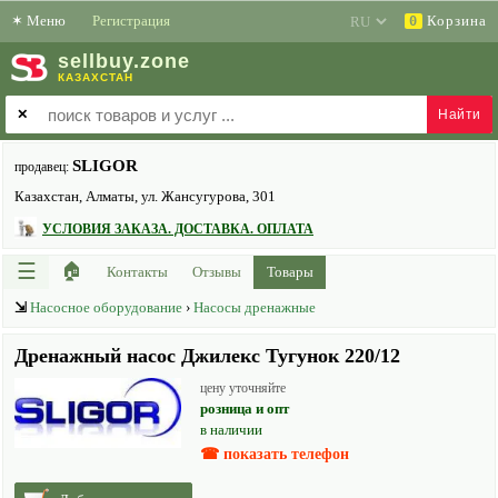
✶
Меню
Регистрация
Корзина
0
sell
buy
.zone
КАЗАХСТАН
✕
SLIGOR
продавец:
Казахстан, Алматы, ул. Жансугурова, 301
УСЛОВИЯ ЗАКАЗА. ДОСТАВКА. ОПЛАТА
☰
🏠
Контакты
Отзывы
Товары
⇲
Насосное оборудование
›
Насосы дренажные
Дренажный насос Джилекс Тугунок 220/12
цену уточняйте
розница и опт
в наличии
☎ показать телефон