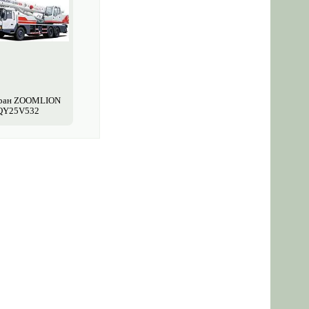
кран ZOOMLION
QY25V532