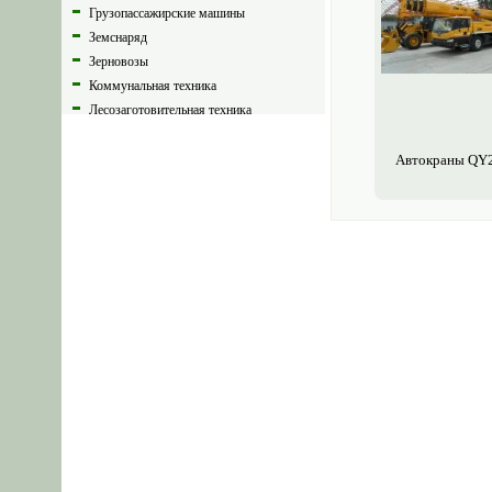
Грузопассажирские машины
Земснаряд
Зерновозы
Коммунальная техника
Лесозаготовительная техника
Муковозы
Прицепы
Авто­краны QY
Полуприцепы
Самоходное шасси
Спецавтомобиль
Тяжеловозы
Спецтехника б/у
Погрузчики, минипогрузчики
Тракторы
Запчасти для сельхоз техники
Запчасти для авто строй спец
техники
Каталог запчастей, узлов, агрегатов