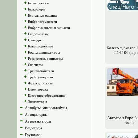
Бетононасосы
Бульдозеры
Бурильные машины
Вибропогружатели
Виброрыхлители и запчасти
Гидромолоты
Грейдеры
Катки дорожные
Колесо зубчатое 
2.14.106 (вер
Краны манипуляторы
Ресайклеры, рециклеры
Скреперы
Траншеекопатели
Трубоукладчики
Фреза дорожная
Цементовозы
Щеточное оборудование
Экскаваторы
Автобусы, микроавтобусы
Автоцистерны
Авто­кран Евро-3-
Автоэвакуаторы
тонн
Вездеходы
Грузовики