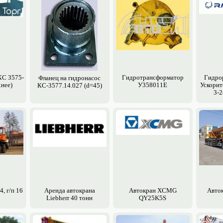
КС 3575-
Гидротрансформатор
Гидрор
Фланец на гидронасос
хнее)
У358011Е
Ускорит
КС-3577.14.027 (d=45)
3-2
4, г/п 16
Аренда авто­крана
Авто­кран XCMG
Авто­
Liebherr 40 тонн
QY25K5S