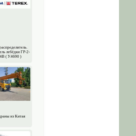
аспределитель.
ель лебёдки ГР-2-
4В ( У.4690 )
краны из Китая