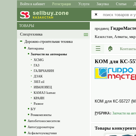
Войти в кабинет
Регистрация
Услуги
Закупка
Статьи
Д
sell
buy
.zone
✕
КАЗАХСТАН
ТОВАРЫ
ГидроМаст
продавец:
Спецтехника
Казахстан, Алматы, мкр.
Дорожно-строительная техника
☰
🏠
Автокраны
Контакт
Запчасти на автокраны
XCMG
КОМ для КС-557
ГАЗ
ГАЛИЧАНИН
ДЗАК
ЗИЛ zil
ИВАНОВЕЦ
КАМАЗ kamaz
КРАЯН
КОМ для КС-55727 (Ма
Разное
Б/У
РУБРИКА:
Запчасти на авт
Ремкомплекты
Автобетоносмесители
Автогудронаторы
Товары конкурент
Асфальтоукладчики