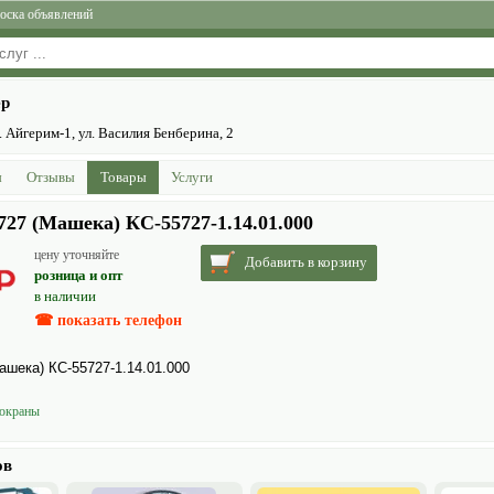
оска объявлений
ер
 Айгерим-1, ул. Василия Бенберина, 2
ы
Отзывы
Товары
Услуги
27 (Машека) КС-55727-1.14.01.000
цену уточняйте
Добавить в корзину
розница и опт
в наличии
☎ показать телефон
шека) КС-55727-1.14.01.000
о­краны
ов