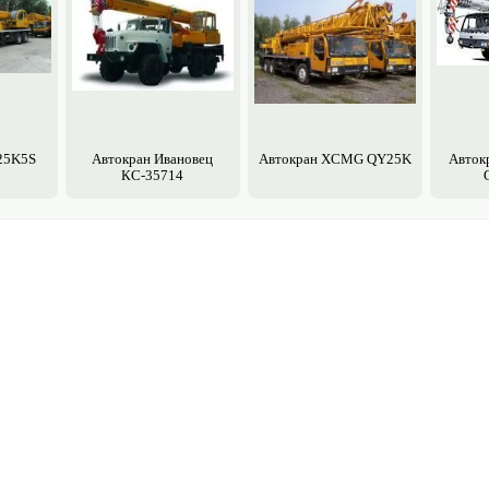
25K5S
Авто­кран Ивановец
Авто­кран XCMG QY25K
Авто­
КС-35714