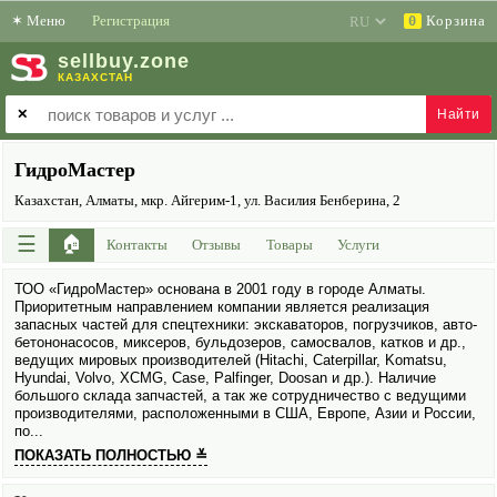
✶
Меню
Регистрация
Корзина
0
sell
buy
.zone
КАЗАХСТАН
✕
ГидроМастер
Казахстан, Алматы, мкр. Айгерим-1, ул. Василия Бенберина, 2
☰
🏠
Контакты
Отзывы
Товары
Услуги
ТОО «ГидроМастер» основана в 2001 году в городе Алматы.
Приоритетным направлением компании является реализация
запасных частей для спецтехники: экскаваторов, погрузчиков, авто­
бетононасосов, миксеров, бульдозеров, самосвалов, катков и др.,
ведущих мировых производителей (Hitachi, Caterpillar, Komatsu,
Hyundai, Volvo, XCMG, Case, Palfinger, Doosan и др.). Наличие
большого склада запчастей, а так же сотрудничество с ведущими
производителями, расположенными в США, Европе, Азии и России,
по...
ПОКАЗАТЬ ПОЛНОСТЬЮ ≚