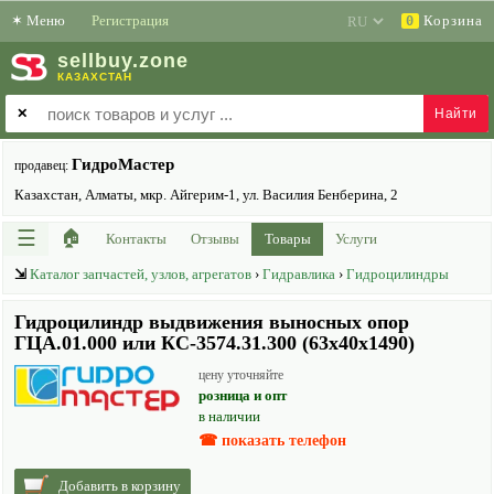
✶
Меню
Регистрация
Корзина
0
sell
buy
.zone
КАЗАХСТАН
✕
ГидроМастер
продавец:
Казахстан, Алматы, мкр. Айгерим-1, ул. Василия Бенберина, 2
☰
🏠
Контакты
Отзывы
Товары
Услуги
⇲
Каталог запчастей, узлов, агрегатов
›
Гидравлика
›
Гидроцилиндры
Гидроцилиндр выдвижения выносных опор
ГЦА.01.000 или КС-3574.31.300 (63х40х1490)
цену уточняйте
розница и опт
в наличии
☎ показать телефон
Добавить в корзину