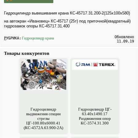
Гидроцилиндр вывешивания крана КС-45717.31.200-2(125х100х580)
на авто­кран «Ивановец» КС-45717 (25т) под приточной(квадратный)
гидрозамок опоры КС-45717.31.400
Обновлено
РУБРИКА:
Гидроцилиндр крана
11.09.19
Товары конкурентов
Гидроцилиндр
Гидроцилиндр ЦГ-
выдвижения секции
63.40х1490.17
стрелы
Раздвижения опор
ЦГ-100.80х6000.41
КС-3574.31.300
(КС-4572А.63.900-2А)