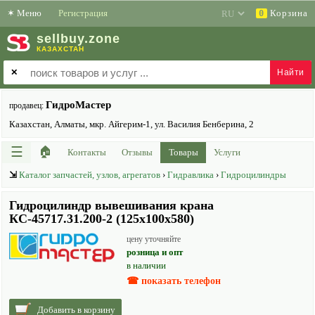
✶
Меню
Регистрация
Корзина
0
sell
buy
.zone
КАЗАХСТАН
✕
ГидроМастер
продавец:
Казахстан, Алматы, мкр. Айгерим-1, ул. Василия Бенберина, 2
☰
🏠
Контакты
Отзывы
Товары
Услуги
⇲
Каталог запчастей, узлов, агрегатов
›
Гидравлика
›
Гидроцилиндры
Гидроцилиндр вывешивания крана
КС-45717.31.200-2 (125х100х580)
цену уточняйте
розница и опт
в наличии
☎ показать телефон
Добавить в корзину