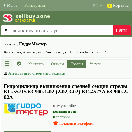
✶
Меню
Регистрация
Корзина
0
sell
buy
.zone
КАЗАХСТАН
✕
ГидроМастер
продавец:
Казахстан, Алматы, мкр. Айгерим-1, ул. Василия Бенберина, 2
☰
🏠
Контакты
Отзывы
Товары
Услуги
⇲
Запчасти авто строй спец техники
Гидроцилиндр выдвижения средней секции стрелы
КС-55715.63.900-1-02 (2-02,3-02) КС-4572А.63.900-2-
02А
цену уточняйте
розница и опт
в наличии
☎ показать телефон