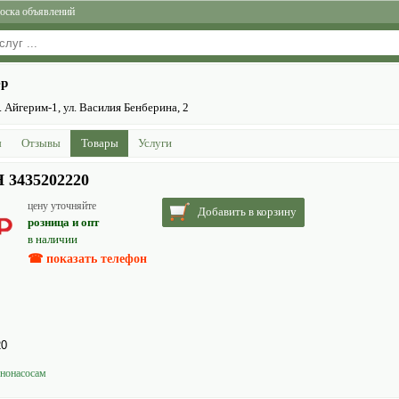
оска объявлений
ер
 Айгерим-1, ул. Василия Бенберина, 2
ы
Отзывы
Товары
Услуги
H 3435202220
цену уточняйте
Добавить в корзину
розница и опт
в наличии
☎ показать телефон
20
ононасосам