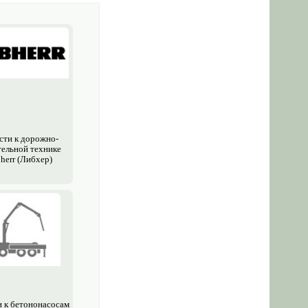
сти к дорожно-
тельной технике
herr (Либхер)
и к бетононасосам