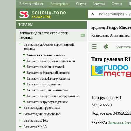
Войти в кабинет
Регистрация
Услуги
Закупка
Статьи
Д
sell
buy
.zone
✕
КАЗАХСТАН
ТОВАРЫ
ГидроМаст
продавец:
Запчасти для авто строй спец
Казахстан, Алматы, мкр.
техники
Запчасти к дорожно-строительной
☰
🏠
Контакт
технике
Запчасти к бетононасосам
Тяга рулевая R
Запчасти на автобетоносмесители
Запчасти на кран козловой
Запчасти к бурильной машине
Запчасти на асфальтоукладчик
Запчасти на гидромолот
Запчасти на траншеекопатель
Запчасти на щеточное оборудование
Тяга рулевая RH
Запчасти к трубоукладчикам
3435202220
Запчасти для грузовиков
Код товара
34352022
Запчасти для самосвалов
Запчасти БЕЛАЗ
РУБРИКА:
Запчасти к бет
Запчасти МоАЗ