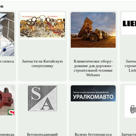
ов
и силоса
Запчасти на Китайскую
Климатическое обору­
Запча
спецтехнику
дование для дорожно-
строи
строительной техники
Lieb
Webasto
тоновода
Бетоноподающий
Колено бетононасоса
Запчаст