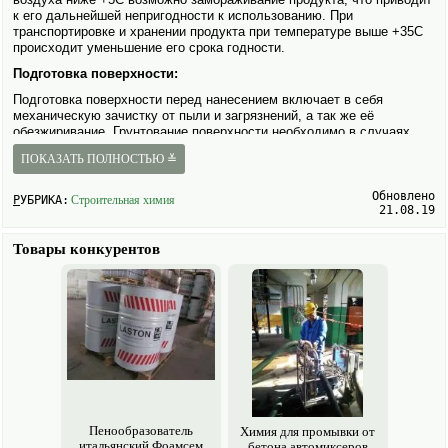
к его дальнейшей непригодности к исполь­зованию. При
транспортировке и хранении продукта при температуре выше +35С
происходит уменьшение его срока годности.
Подготовка поверхности:
Подготовка поверхности перед нанесением включает в себя
механическую зачистку от пыли и загрязнений, а так же её
обезжиривание. Грунтование поверхности необходимо в случаях
если нанесение происходит на гигроскопичные кристаллические
ПОКАЗАТЬ ПОЛНОСТЬЮ ≚
поверхности (цементно-песчаная штукатурка, бетон, кирпич и т.п.)
если температура воздуха при нанесении ниже +15С. Грунтование
необходимо проводить с исполь­зованием качественного акрилового
Обновлено
РУБРИКА:
Строительная химия
21.08.19
грунта. Если нанесение происходит при температуре поверхности от
+90С до +150С, поверхность необходимо огрунтовать материалом
разбавленным на 20% до состояния молока.
Товары конкурентов
Допустимая толщина каждого слоя:
1 мм.
Пенообразователь
Химия для промывки от
итальянский Фоамсем
бетона авто­миксеров