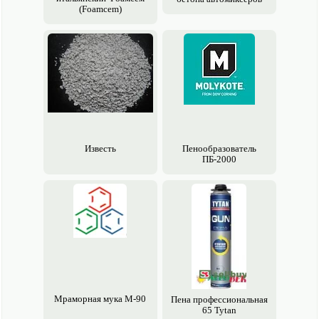
(Foamcem)
Известь
Пенообразователь
ПБ-2000
Мраморная мука М-90
Пена профессиональная
65 Tytan