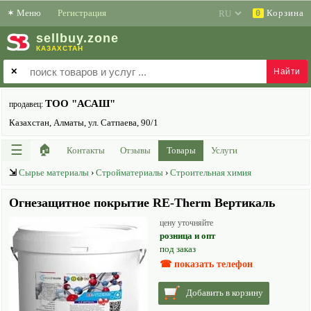
✶
Меню
Регистрация
Корзина
0
sell
buy
.zone
КАЗАХСТАН
✕
ТОО "АСАШ"
продавец:
Казахстан, Алматы, ул. Сатпаева, 90/1
☰
🏠
Контакты
Отзывы
Товары
Услуги
⇲
Сырье материалы
›
Стройматериалы
›
Строительная химия
Огнезащитное покрытие RE-Therm Вертикаль
цену уточняйте
розница и опт
под заказ
☎ показать телефон
Добавить в корзину