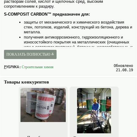
растворам солей, кислот и щелочных сред, высоким
сопротивлением к раздиру.
S-COMPOSIT CARBON™ предназна­чен для:
защиты от механического и химического воздействия
стен, потолков, изделий, конструкций из бетона, дерева и
металла.
получения антикоррозионного, гидроизоляционного и
износостойкого покрытия на металлических (очищенных
или с остатками ржавчины), бетонных, железобетонных, и
деревянных поверхностях, подвергающихся воздействию
ПОКАЗАТЬ ПОЛНОСТЬЮ ≚
пресной и морской воды, нефти и нефте­продуктов.
Специфика модификации
Обновлено
РУБРИКА:
Строительная химия
21.08.19
S-COMPOSIT CARBON™ модификация S-COMPOSIT™обладающая
повышенной химической стойкостью, а так же гидрофобностью,
Товары конкурентов
является стойкой к большинству агрессивных химических веществ,
без изменений выдерживает постоянное пребывание в жидкостной
среде (воде, кислотах, щелочах, нефти) не менее 30 лет. Создает
на поверхности ярко черное глянцевое покрытие.
Объекты применения
Производственные помещения (цеха, склады, ангары,
терминалы), во всех областях промышленности;
Металлоконструкции во всех областях промышленности.
Преимущества