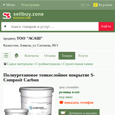
✶
Меню
Регистрация
Корзина
0
sell
buy
.zone
КАЗАХСТАН
✕
ТОО "АСАШ"
продавец:
Казахстан, Алматы, ул. Сатпаева, 90/1
☰
🏠
Контакты
Отзывы
Товары
Услуги
⇲
Сырье материалы
›
Стройматериалы
›
Строительная химия
Полиуретановое тонкослойное покрытие S-
Composit Carbon
цену уточняйте
розница и опт
под заказ
☎ показать телефон
Добавить в корзину