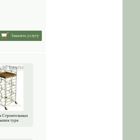
Заказать услугу
а Строительных
ышек тура