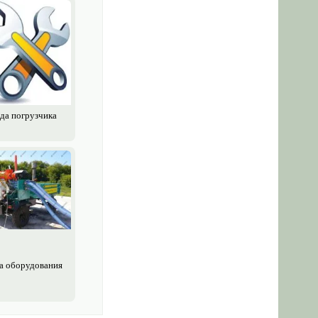
да погрузчика
а обору­дования