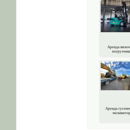
Аренда вило
погрузчик
Аренда гусени
экскавато