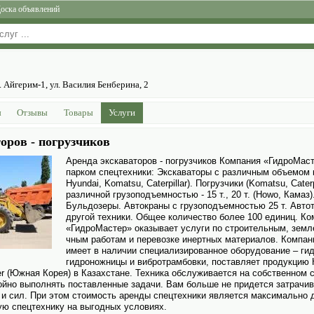
оска объявлений
 Айгерим-1, ул. Василия Бенберина, 2
ы
Отзывы
Товары
Услуги
оров - погрузчиков
Аренда экскаваторов - погрузчиков Компания «ГидроМас
парком спецтехники: Экскаваторы с различным объемом к
Hyundai, Komatsu, Caterpillar). Погрузчики (Komatsu, Cater
различной грузо­подъемностью - 15 т., 20 т. (Howo, Камаз)
Бульдозеры. Авто­краны с грузо­подъемностью 25 т. Авто­т
другой техники. Общее количество более 100 единиц. Ко
«ГидроМастер» оказывает услуги по строительным, земл
чным работам и перевозке инертных материалов. Компа
имеет в наличии специализированное обору­дование – ги
гидроножницы и вибротрамбовки, поставляет продукцию 
r (Южная Корея) в Казахстане. Техника обслуживается на собственном с
ойно выполнять поставленные задачи. Вам больше не придется затрачив
 и сил. При этом стоимость аренды спецтехники является максимально 
ю спецтехнику на выгодных условиях.