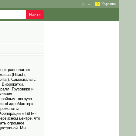
0
Корзина
тер» располагает
овша (Hitachi,
pillar). Самосвалы с
. Виброкатки.
ралл. Грузо­вики и
мпания
еройным, погрузо­
ния «ГидроМастер»
дромолоты,
Корпорации «T&H» -
ервисном центре, что
ать огромное
доступной. Мы