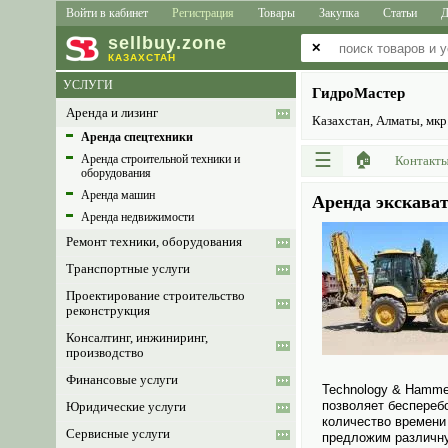
Войти в кабинет
Регистрация
Товары
Закупка
Статьи
Д
sell
buy
.zone
✕
КАЗАХСТАН
УСЛУГИ
ГидроМастер
Аренда и лизинг
Казахстан, Алматы, мкр.
Аренда спецтехники
☰
🏠
Аренда строительной техники и
Контакт
оборудования
Аренда машин
Аренда экскават
Аренда недвижимости
Ремонт техники, оборудования
Транспортные услуги
Проектирование строительство
реконструкция
Консалтинг, инжиниринг,
производство
Финансовые услуги
Technology & Hamme
позволяет беспереб
Юридические услуги
количество времени
Сервисные услуги
предложим различну