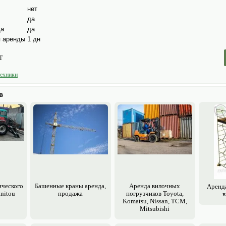
нет
да
да
да
 аренды
1 дн
T
техники
в
­ческого
Башенные краны аренда,
Аренда вилочных
Аренд
nitou
продажа
погрузчиков Toyota,
в
Komatsu, Nissan, TCM,
Mitsubishi