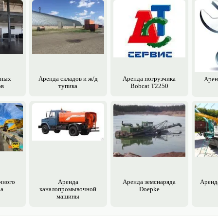
чных
Аренда складов и ж/д
Аренда погрузчика
Арен
ов
тупика
Bobcat T2250
чного
Аренда
Аренда земснаряда
Аренд
ра
каналопромывочной
Doepke
машины