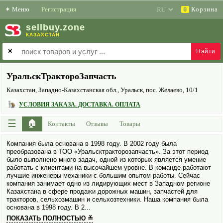
✶
Меню
Регистрация
Корзина
0
sell
buy
.zone
КАЗАХСТАН
✕
УральскТрактороЗапчасть
Казахстан, Западно-Казахстанская обл., Уральск, пос. Желаево, 10/1
УСЛОВИЯ ЗАКАЗА. ДОСТАВКА. ОПЛАТА
☰
🏠
Контакты
Отзывы
Товары
Компания была основана в 1998 году. В 2002 году была
преобразована в ТОО «Уральсктракторозапчасть». За этот период
было выполнено много задач, одной из которых является умение
работать с клиентами на высочайшем уровне. В команде работают
лучшие инженеры-механики с большим опытом работы. Сейчас
компания занимает одно из лидирующих мест в Западном регионе
Казахстана в сфере продажи дорожных машин, запчастей для
тракторов, сельхозмашин и сельхозтехники. Наша компания была
основана в 1998 году. В 2...
ПОКАЗАТЬ ПОЛНОСТЬЮ ≚