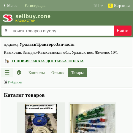
✶
Меню
Регистрация
Корзина
0
sell
buy
.zone
КАЗАХСТАН
✕
УральскТрактороЗапчасть
продавец:
Казахстан, Западно-Казахстанская обл., Уральск, пос. Желаево, 10/1
УСЛОВИЯ ЗАКАЗА. ДОСТАВКА. ОПЛАТА
☰
🏠
Контакты
Отзывы
Товары
⇲
Рубрики
Каталог товаров