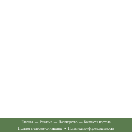
Главная
—
Реклама
—
Партнерство
—
Контакты портала
Пользовательское соглашение
✶
Политика конфиденциальности